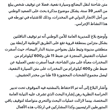
متن شاحنة لنقل البضائع وسيارة نفعية، فضلا عن توقيف شخص يبلغ
من العمر 39 سنة، يشكل موضوع مذكرة بحث على الصعيد الوطني
من أجل الاتجار الدولي في المخدرات، وذلك للاشتباه في تورطه في
هذا النشاط الإجرامي.
وأوضح بلاغ للمديرية العامة للأمن الوطني أنه تم توقيف الناقلتين
بشكل متزامن بمنطقة قروية تقع على الطريق الوطنية الرابطة بين
منطقتي مديونة وتيط مليل بضواحي مدينة الدار البيضاء، حيث أسفرت
عمليات التفتيش المنجزة عن ضبط 11 طن و600 كيلوغرام من
المخدرات معبأة على متن الشاحنة، فيما أسفرت نفس العملية عن
ضبط طن و400 كيلوغرام من المخدرات على متن السيارة النفعية،
ليصل مجموع الشحنات المحجوزة 13 طنا من مخدر الحشيش.
وأشار البلاغ إلى أنه تم الاحتفاظ بالمشتبه فيه الموقوف تحت تدبير
الحراسة النظرية رهن إشارة البحث الذي تشرف عليه النيابة العامة
المختصة، بينما لازالت عمليات البحث والتحري متواصلة لتوقيف باقي
المتورطين الرئيسيين وكذا المشاركين في ارتكاب هذه الأفعال