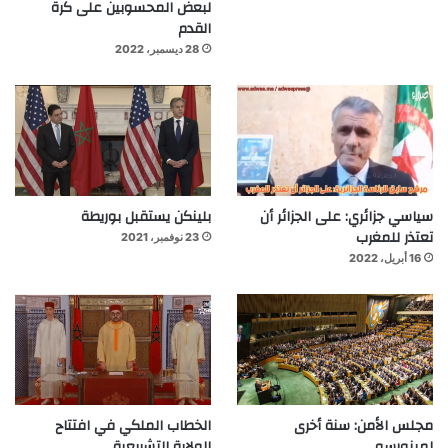
لبعض المحسوبين على كرة
القدم
28 ديسمبر، 2022
سياسي جزائري: على الجزائر أن
بلينكن يستقبل بوريطة
تعتذر للمغرب
23 نوفمبر، 2021
16 أبريل، 2022
مجلس الأمن: سنة أخرى
الخطاب الملكي في افتتاح
لمينورسو
الولاية التشريعية