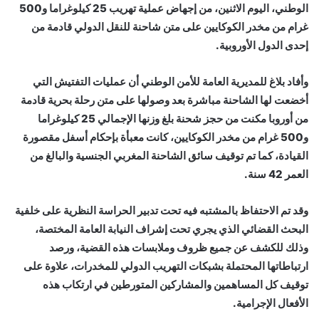
الوطني، اليوم الاثنين، من إجهاض عملية تهريب 25 كيلوغراما و500
غرام من مخدر الكوكايين على متن شاحنة للنقل الدولي قادمة من
إحدى الدول الأوروبية.
وأفاد بلاغ للمديرية العامة للأمن الوطني أن عمليات التفتيش التي
أخضعت لها الشاحنة مباشرة بعد وصولها على متن رحلة بحرية قادمة
من أوروبا مكنت من حجز شحنة بلغ وزنها الإجمالي 25 كيلوغراما
و500 غرام من مخدر الكوكايين، كانت معبأة بإحكام أسفل مقصورة
القيادة، كما تم توقيف سائق الشاحنة المغربي الجنسية والبالغ من
العمر 42 سنة.
وقد تم الاحتفاظ بالمشتبه فيه تحت تدبير الحراسة النظرية على خلفية
البحث القضائي الذي يجري تحت إشراف النيابة العامة المختصة،
وذلك للكشف عن جميع ظروف وملابسات هذه القضية، ورصد
ارتباطاتها المحتملة بشبكات التهريب الدولي للمخدرات، علاوة على
توقيف كل المساهمين والمشاركين المتورطين في ارتكاب هذه
الأفعال الإجرامية.