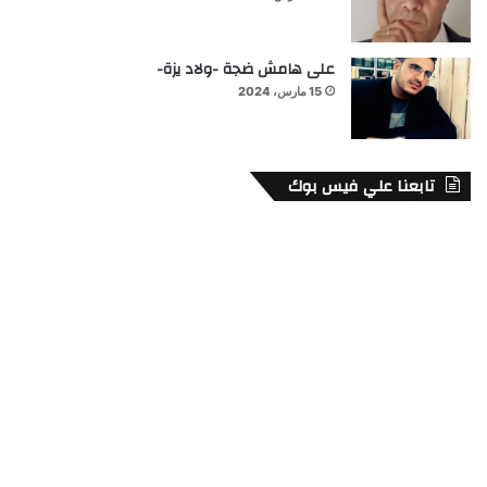
على هامش ضجة -ولاد يزة-
15 مارس، 2024
تابعنا علي فيس بوك