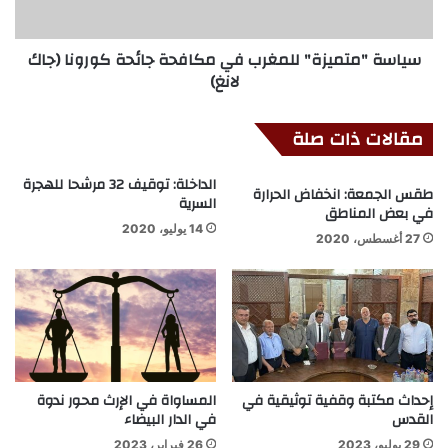
سياسة "متميزة" للمغرب في مكافحة جائحة كورونا (جاك
لانغ)
مقالات ذات صلة
الداخلة: توقيف 32 مرشحا للهجرة
طقس الجمعة: انخفاض الحرارة
السرية
في بعض المناطق
14 يوليو، 2020
27 أغسطس، 2020
إحداث مكتبة وقفية توثيقية في
المساواة في الإرث محور ندوة
القدس
في الدار البيضاء
29 يوليو، 2023
26 فبراير، 2023