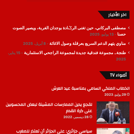
اخر الأخبار
مصطفى البركاني، حين تغنى الرݣادة بوجدان الغربة، ويصير الصوت
حصنا
13 يوليو، 2025
مناوي يتهم الدعم السريع بعرقلة وصول الاغاثة
8 أبريل، 2025
طنجة.. مجموعة فندقية جديدة لمجموعة الراجحي الاستثمارية
15 يناير،
2025
أضواء TV
الخطاب الملكي السامي بمناسبة عيد العرش
29 يوليو، 2023
لقجع يدين الممارسات المشينة لبعض المحسوبين
على كرة القدم
28 ديسمبر، 2022
سياسي جزائري: على الجزائر أن تعتذر للمغرب