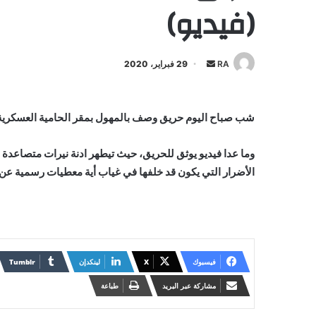
(فيديو)
أرسل
RA
29 فبراير، 2020
بريدا
إلكترونيا
شب صباح اليوم حريق وصف بالمهول بمقر الحامية العسكرية بنس
وما عدا فيديو يوثق للحريق، حيث تيطهر ادنة نيرات متصاعدة م
الأضرار التي يكون قد خلفها في غياب أية معطيات رسمية عن
فيسبوك
X
لينكدإن
مشاركة عبر البريد
طباعة