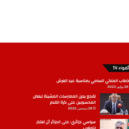
أضواء TV
خطاب الملكي السامي بمناسبة عيد العرش
29 يوليو، 2023
لقجع يدين الممارسات المشينة لبعض
المحسوبين على كرة القدم
28 ديسمبر، 2022
سياسي جزائري: على الجزائر أن تعتذر
للمغرب