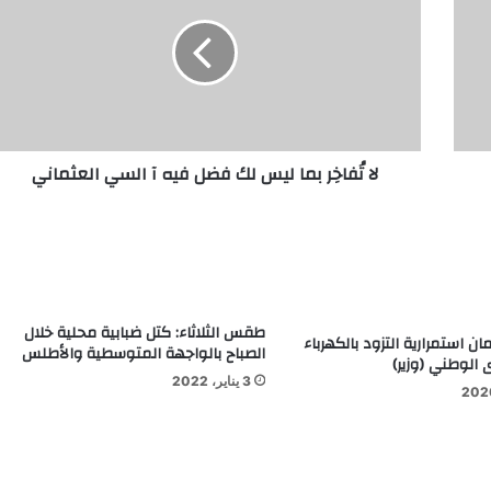
لا تُفاخِر بما ليس لك فضل فيه آ السي العثماني
طقس الثلاثاء: كتل ضبابية محلية خلال
 19: ضمان استمرارية التزود بالكهرباء
الصباح بالواجهة المتوسطية والأطلس
الوطني (وزير)
3 يناير، 2022