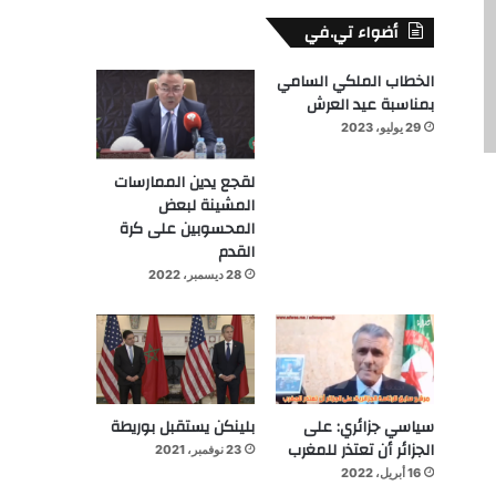
أضواء تي.في
الخطاب الملكي السامي
بمناسبة عيد العرش
29 يوليو، 2023
لقجع يدين الممارسات
المشينة لبعض
المحسوبين على كرة
القدم
28 ديسمبر، 2022
سياسي جزائري: على
بلينكن يستقبل بوريطة
الجزائر أن تعتذر للمغرب
23 نوفمبر، 2021
16 أبريل، 2022