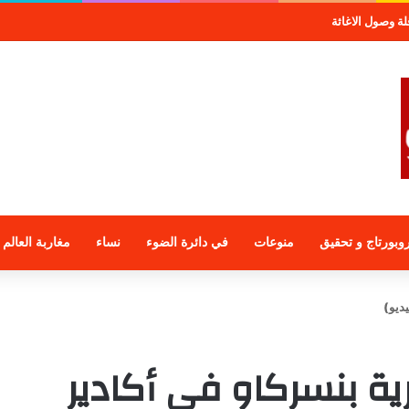
صول الاغاثة
وبورتاج و تحقيق
منوعات
في دائرة الضوء
نساء
مغاربة العالم
ديو)
ية بنسركاو في أكادير