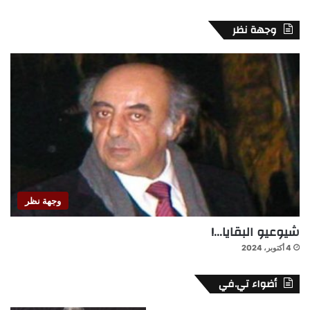
وجهة نظر
وجهة نظر
شيوعيو البقايا…!
4 أكتوبر، 2024
أضواء تي.في