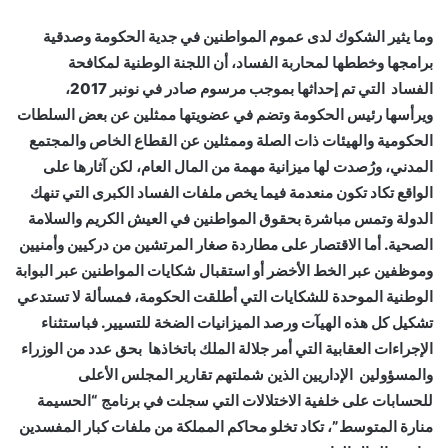
وما يثير الشكوك لدى عموم المواطنين في جدية الحكومة وصدقية
برامجها وخططها لمحاربة الفساد، أن اللجنة الوطنية لمكافحة
الفساد التي تم إحداثها بموجب مرسوم صادر في نونبر 2017،
ويرأسها رئيس الحكومة وتضم في عضويتها ممثلين عن بعض السلطات
الحكومية والهيئات ذات الصلة وممثلين عن القطاع الخاص والمجتمع
المدني، ورُصدت لها ميزانية مهمة من المال العام، لكن آثارها على
الواقع تكاد تكون منعدمة فيما يخص ملفات الفساد الكبرى التي تنهك
الدولة وتمس مباشرة بحقوق المواطنين في العيش الكريم والسلامة
الصحية. أما الاقتصار على مطاردة صغار المرتشين من دركيين وأمنيين
وموظفين عبر الخط الأخضر أو استقبال شكايات المواطنين عبر البوابة
الوطنية الموحدة للشكايات التي أطلقت الحكومة، فمسألة لا تستدعي
تشكيل كل هذه الهيآت ورصد الميزانيات الضخة للتسيير. فباستثناء
الإجراءات العقابية التي أمر جلالة الملك باتخاذها بحق عدد من الوزراء
والمسؤولين الإداريين الذين شملتهم تقارير المجلس الأعلى
للحسابات على خلفية الاختلالات التي سجلت في برنامج “الحسيمة
منارة المتوسط”، تكاد تخلو محاكم المملكة من ملفات كبار المفسدين