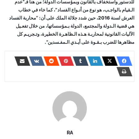
للدستور واستخفاف بالقانون وبمؤسسات الدولة؛ من هنا فـ”عدم
الـقيام بالواجـب، هو نوع من أنـواع الفساد”، كما خاء في خطاب
العرش لسنة 2016، حين شدد جلالة الملك على أن: “محاربة الفساد
هي قضية الـدولة والمجتمع، الدولة بـمؤسساتها، من خلال تفعـيل
الآليات القانونية لمحاربـة هـذه الـظاهـرة الخطيرة، وتـجريـم كل
مظاهرها للضرب بـقـوة على أيـدي الـمفـسدين”.
RA