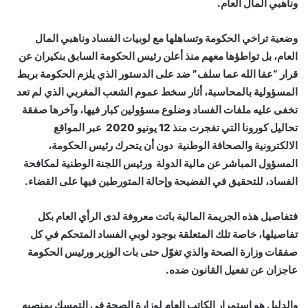
وناهبي المال العام.
وضعية تراخي الحكومة وتساهلها مع لوبيات الفساد وناهبي المال
العام، بل تواطؤها معهم منذ أعلن رئيس الحكومة السابق بنكيران عن
قرار “عفا الله عما سلف” ضد على الدستور الذي يلزم الحكومة بربط
المسؤولية بالمحاسبة، أثار سخط عموم الشعب المغربي الذي لم تعد
تخفى عليه ملفات الفساد وضلوع مسؤولين كبار فيها، وآخرها صفقة
تحاليل كورونا التي تفجرت منذ 12 يونيو 2020 عبر المواقع
الالكترونية والصحافة الوطنية دون أن يتحرك رئيس الحكومة،
المسؤول المباشر عن مالية الدولة ورئيس اللجنة الوطنية لمكافحة
الفساد، للتحقيق في الفضيحة وإحالة المتورطين فيها على القضاء.
فتفاصيل هذه الجريمة المالية باتت معروفة لدى الرأي العام بكل
تفاصيلها، خاصة تلك المتعلقة بوجود لوبي الفساد المتحكم في كل
صفقات وزارة الصحة والذي تغوّل حتى بات الوزير ورئيس الحكومة
عاجزان عن تفعيل القانون ضده.
والدليل هو استمرار الكاتب العام لوزارة الصحة في التمسك بمنصبه