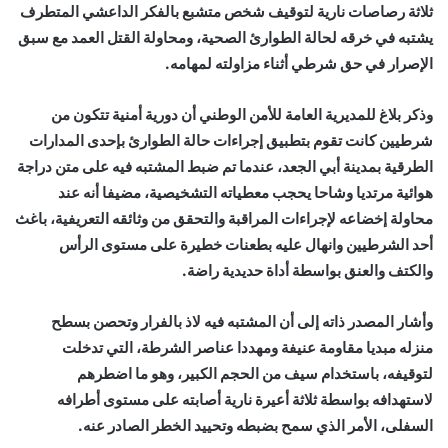
ثلاثة رصاصات نارية لتوقيف شخص متشبع بالفكر الداعشي المتطرف
يشتبه في خرقه لحالة الطوارئ الصحية، ومحاولة القتل العمد مع سبق
الإصرار في حق شرطي أثناء مزاولته لمهامه.
وذكر بلاغ للمديرية العامة للأمن الوطني أن دورية أمنية تتكون من
شرطيين كانت تقوم بتطبيق إجراءات حالة الطوارئ بإحدى المدارات
الطرقية بمدينة أبي الجعد، عندما تم ضبط المشتبه فيه على متن دراجة
هوائية مرتديا وشاحا يحجب معطياته التشخيصية، مضيفا أنه عند
محاولة إخضاعه لإجراءات المراقبة والتحقق من وثائقه التعريفية، باغث
أحد الشرطيين وانهال عليه بطعنات خطيرة على مستوى الرأس
والكتف والعنق بواسطة أداة حديدية راضة.
وأشار المصدر ذاته إلى أن المشتبه فيه لاذ بالفرار وتحصن بسطح
منزله مبديا مقاومة عنيفة ومهددا عناصر الشرطة، التي تدخلت
لتوقيفه، باستخدام سيف من الحجم الكبير، وهو ما اضطرهم
لاستهدافه بواسطة ثلاثة أعيرة نارية أصابته على مستوى أطرافه
السفلى، الأمر الذي سمح بضبطه وتحييد الخطر الصادر عنه.