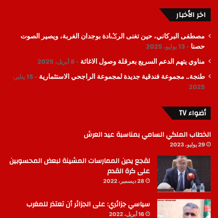
اخر الأخبار
مصطفى البركاني، حين تغنى الرݣادة بوجدان الغربة، ويصير الصوت
حصنا
13 يوليو، 2025
مناوي يتهم الدعم السريع بعرقلة وصول الاغاثة
8 أبريل، 2025
طنجة.. مجموعة فندقية جديدة لمجموعة الراجحي الاستثمارية
15 يناير،
2025
أضواء TV
الخطاب الملكي السامي بمناسبة عيد العرش
29 يوليو، 2023
لقجع يدين الممارسات المشينة لبعض المحسوبين
على كرة القدم
28 ديسمبر، 2022
سياسي جزائري: على الجزائر أن تعتذر للمغرب
16 أبريل، 2022