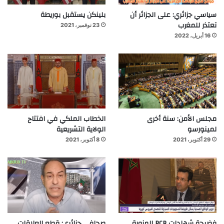
سياسي جزائري: على الجزائر أن
بلينكن يستقبل بوريطة
تعتذر للمغرب
23 نوفمبر، 2021
16 أبريل، 2022
مجلس الأمن: سنة أخرى
الخطاب الملكي في افتتاح
لمينورسو
الولاية التشريعية
29 أكتوبر، 2021
8 أكتوبر، 2021
فضيحة شهادات PCR المزورة
صحافي جزائري: قطع العلاقات