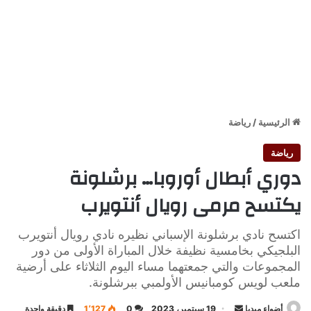
الرئيسية
/
رياضة
رياضة
دوري أبطال أوروبا… برشلونة
يكتسح مرمى رويال أنتويرب
اكتسح نادي برشلونة الإسباني نظيره نادي رويال أنتويرب
البلجيكي بخامسية نظيفة خلال المباراة الأولى من دور
المجموعات والتي جمعتهما مساء اليوم الثلاثاء على أرضية
ملعب لويس كومبانيس الأولمبي ببرشلونة.
أرسل
أضواء ميديا
19 سبتمبر، 2023
0
1٬127
دقيقة واحدة