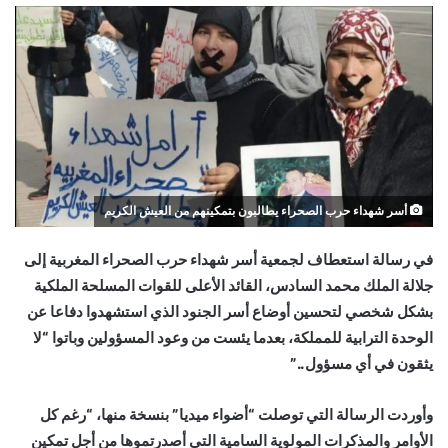
إلكترونيا
أسر شهداء حرب الصحراء يطالبون بتمكينهم من العيش الكريم
في رسالة استعطاف لجمعية أسر شهداء حرب الصحراء المغربية إلى
جلالة الملك محمد السادس، القائد الأعلى للقوات المسلحة الملكية
بشكل شخصي لتحسين أوضاع أسر الجنود الذي استشهدوا دفاعا عن
الوحدة الترابية للمملكة، بعدما يئست من وعود المسؤولين وباتوا “لا
يثقون في أي مسؤول..”
وأوردت الرسالة التي توصلت “أضواء ميديا” بنسخة منها، “رغم كل
الأوامر والمذكرات المولوية السامية التي أصدرتموها من أجل تمكين