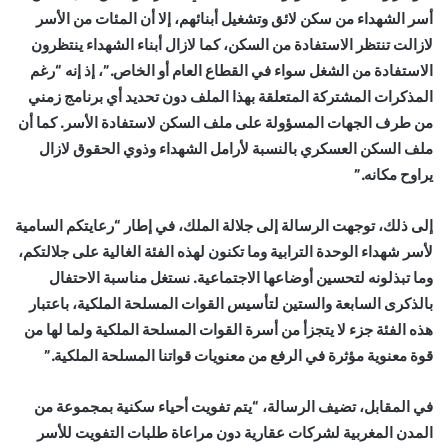
أسر الشهداء من سكن لائق وتشغيل أبنائهم، إلا أن المئات من الأسر
لازالت تنتظر الاستفادة من السكن، كما لازال أبناء الشهداء ينتظرون
الاستفادة من الشغل سواء في القطاع العام أو الخاص.”، إذ إنه “رغم
المذكرات المشتركة المتعلقة بهذا الملف دون تحديد أي برنامج زمني
من طرف الجهات المسؤولة على ملف السكن لاستفادة الأسر. كما أن
ملف السكن العسكري بالنسبة لأرامل الشهداء وذوي الحقوق لازال
يراوح مكانه.”
إلى ذلك، توجهت الرسالة إلى جلالة الملك، في إطار “رعايتكم السامية
لأسر شهداء الوحدة الترابية وما تكنون لهذه الفئة الغالية على جلالتكم،
وما تبذلونه لتحسين أوضاعها الاجتماعية. نستغل مناسبة الاحتفال
بالذكرى السابعة والستين لتأسيس القوات المسلحة الملكية، باعتبار
هذه الفئة جزء لا يتجزأ من أسرة القوات المسلحة الملكية ولما لها من
قوة معنوية مؤثرة في الرفع من معنويات قواتنا المسلحة الملكية.”
في المقابل، تضيف الرسالة، “يتم تفويت أحياء سكنية بمجموعة من
المدن المغربية لشركات عقارية دون مراعاة طلبات التفويت للأسر