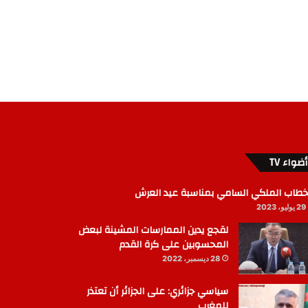
أضواء TV
خطاب الملكي السامي بمناسبة عيد العرش
29 يوليو، 2023
لقجع يدين الممارسات المشينة لبعض
المحسوبين على كرة القدم
28 ديسمبر، 2022
سياسي جزائري: على الجزائر أن تعتذر
للمغرب