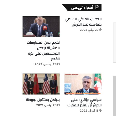
أضواء تي.في
الخطاب الملكي السامي
بمناسبة عيد العرش
29 يوليو، 2023
لقجع يدين الممارسات
المشينة لبعض
المحسوبين على كرة
القدم
28 ديسمبر، 2022
سياسي جزائري: على
بلينكن يستقبل بوريطة
الجزائر أن تعتذر للمغرب
23 نوفمبر، 2021
16 أبريل، 2022