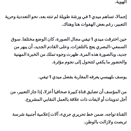
الهوية.
إجمالا، تساهم ميدي 1 في ورشة طويلة لم تنته بعد، نحو التعددية وحرية
التعبير، رغم بعض الهفوات هنا وهناك.
حين اخترقت ميدي 1 تيفي مجال الصورة، كان الوضع مختلفا. سوق
السمعي-البصري يعج بالتلفزات. وعلى القادم الجديد، أن يبهر من
جديد، وبالصورة هذه المرة. ظهرت وجوه تملك من الخبرة المهنية
والحضور ما يكفي لتتحول إلى نجوم مؤثرة.
يوسف بلهيسي يعرفه المغاربة بفضل ميدي 1 تيفي.
من المؤسف أن تضايق قناة كبيرة صحافيا أعزلا، إذا جاز التعبير، من
أجل تدوينات أو لايفات ذات علاقة بالعمل النقابي المشروع.
القناة تواجه، ضمن خط تحريري جريء، آلات إعلامية أجنبية شرسة
تربصت ولازالت بالوطن.