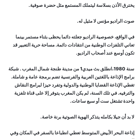
يخترق الأذن بسلاسة ليتملك المستمع مثل حضرة صوفية.
صوت الراديو مؤنس لا مثيل له.
في الواقع، خصوصية الراديو جعلته دائما يحظى بثناء مستمر بينما
تعاني التلفزات الوطنية من انتقادات دائمة. مساحة حرية التعبير قد
تكون أوسع عند أصحاب الراديو.
سنة 1980،انطلق بث ميدي1 من مدينة طنجة شمال المغرب . شبكة
برامج الإذاعة باللغتين العربية والفرنسية تضم برمجة عامة و شاملة.
تغطي الإذاعة القضايا الوطنية والدولية وتفرد حيزا لبرامج النقاش
والترفيه. في تلك السنة، لم يكن المغرب يتوفر إلا على قناة تلفزية
واحدة تشتغل ست أو سبع ساعات.
لا بد أن جيلا بكامله يتذكر الهوية الصوتية برنة خاصة.
إذاعة البحر الأبيض المتوسط تعطي انطباعا بالسفر في المكان وفي