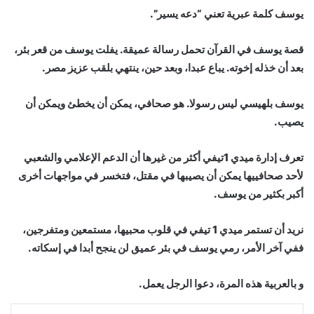
يوسف كلمة عبرية تعني “دعه يسير”.
قصة يوسف في القرآن تحمل رسالة عميقة. يفلت يوسف من قعر بئر،
بعد أن خذله إخوته. يباع عبدا، وبعد حين، ينتهي بلقب عزيز مصر.
يوسف بلهيسي ليس رسولا. هو صحافي، يمكن أن يخطئ ويمكن أن
يصيب.
تعرف إدارة ميدي 1تيفي أكثر من غيرها أن الدعم الإعلامي والشعبي
لأحد صحافييها يمكن أن يصيبها في مقتل، فتخسر في مواجهات أخرى
أكبر بكثير من يوسف.
نريد أن تستمر ميدي 1 تيفي في قلوب محبيها، مستمعين ومتفرجين،
ففي آخر الأمر، رمي يوسف في بئر عميق لن ينجح أبدا في إسكاته.
و بالعربية هذه المرة، دعوا الرجل يعمل.