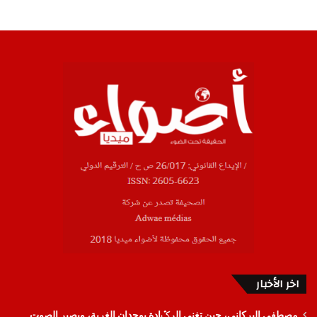
اخر الأخبار
مصطفى البركاني، حين تغنى الرݣادة بوجدان الغربة، ويصير الصوت