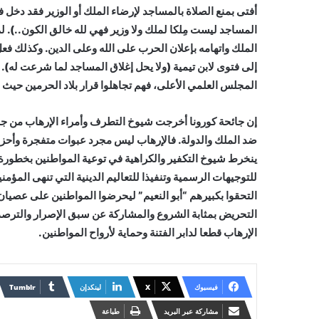
أفتى بمنع الصلاة بالمساجد لإرضاء الملك أو الوزير فقد دخل 
المساجد ليست مِلكا لملك ولا وزير فهي لله خالق الكون..). 
الملك واتهامه بإعلان الحرب على الله وعلى الدين. وكذلك 
إلى فتوى لابن تيمية (ولا يحل إغلاق المساجد لما شرعت له). 
المجلس العلمي الأعلى، فهم تجاهلوا قرار بلاد الحرمين حيث
إن جائحة كورونا أخرجت شيوخ التطرف وأمراء الإرهاب من جح
ضد الملك والدولة. فالإرهاب ليس مجرد عبوات متفجرة وأحزم
ينخرط شيوخ التكفير والكراهية في توعية المواطنين بخطورة ا
للتوجيهات الرسمية وتنفيذا للتعاليم الدينية التي تنهى المؤمني
التحقوا بكبيرهم “أبو النعيم” ليحرضوا المواطنين على عصيان ال
التحريض بمثابة الشروع والمشاركة عن سبق الإصرار والترصد ف
الإرهاب قطعا لدابر الفتنة وحماية لأرواح المواطنين.
فيسبوك
X
لينكدإن
مشاركة عبر البريد
طباعة