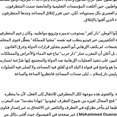
مواطنين. حين أغلقت المؤسسات التعليمية والجامعية صمت المتطرفون،
ليم العصري بكل مستوياته. لكن، حين تقرر إغلاق المساجد وجدها المتطرفون
ذين أفتوا بالإغلاق.
ّوا الوطن “دار كفر” يستوجب تدميره وترويع مواطنيه. وكان زعيم المتطرفي
ة التكفيريين عبر فيديو ينصّب فيه نفسه “مفتيا للمملكة” يعطّل فتوى المجل
تجمعات. لم يكتف الإرهابي أبو النعيم بتجاوز قرارات الدولة وخرق القانون
 بل أعلن أن المغرب صار “دار حرب” تباح فيه الدماء والأعراض والممتلكات
ن على تنفيذ العمليات الإرهابية ضد الدولة والمجتمع. إنها شرْعنة لممارس
هو واضح في فتواه ( البلد الذي تُغلق فيه المساجد ولا تُصلى فيه الصلوات
 وليس دار إسلام … ايلى تسدات المساجد فانتظروا الساعة والساعة
ة. والفتوى هذه موجهة لكل المتطرفين للانتقال إلى الفعل، لأن ما ينتظره
يم” فتح المجال لغيره من شيوخ التطرف ليقودوا “جهادا مقدسا” ضد المغرب
بعا لم يتأخر نظراؤه في التطرف والتكفير عن الالتحاق به عبر إصدار فتاوى
لا تقل خطورة عن فتوى هذا الإرهابي؛ ومن هؤلاء المدعو” (Mohammed Ouanass ) عبر صفحته في الفيسبوك حيث أفتى بـ(كل من