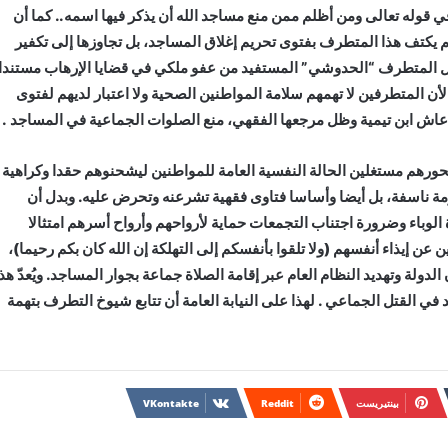
في قوله تعالى ومن أظلم ممن منع مساجد الله أن يذكر فيها اسمه.. كما أن
لم يكتف هذا المتطرف بفتوى تحريم إغلاق المساجد، بل تجاوزها إلى تكفير
فعل المتطرف “الحدوشي” المستفيد من عفو ملكي في قضايا الإرهاب مستندا
لأن المتطرفين لا تهمهم سلامة المواطنين الصحية ولا اعتبار لديهم لفتوى
 عاش ابن تيمية وظل مرجعها الفقهي، منع الصلوات الجماعية في المساجد .
ورهم مستغلين الحالة النفسية العامة للمواطنين ليشحنوهم حقدا وكراهية
ة ناسفة، بل أيضا وأساسا فتاوى فقهية تشرعنه وتحرض عليه. وبدل أن
لوباء وضرورة اجتناب التجمعات حماية لأرواحهم وأرواح أسرهم امتثالا
ن عن إيذاء أنفسهم (ولا تلقوا بأنفسكم إلى التهلكة إن الله كان بكم رحيما)،
دولة وتهديد النظام العام عبر إقامة الصلاة جماعة بجوار المساجد. ويُعدّ هذا
ي القتل الجماعي . لهذا على النيابة العامة أن تتابع شيوخ التطرف بتهمة
بينتيريست