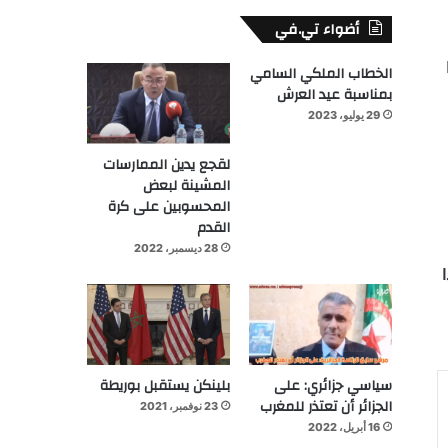
أضواء تي.في
الخطاب الملكي السامي
بمناسبة عيد العرش
29 يوليو، 2023
لقجع يدين الممارسات
المشينة لبعض
المحسوبين على كرة
القدم
28 ديسمبر، 2022
سياسي جزائري: على
بلينكن يستقبل بوريطة
الجزائر أن تعتذر للمغرب
23 نوفمبر، 2021
16 أبريل، 2022