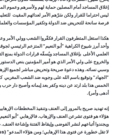
إغلاق المساجد أمام المصلين حماية لهم ولأسرهم وعموم ال
ليس احتراما للقرار ولكن سَرّهم الأمر لعدائهم المقيت للتع
فرصة سانحة للتحريض ضد الدولة وتكفير المؤسسات والعلماء ال
هكذا استغل المتطرفون القرار فكفّروا الشعب وولي الأمر وعد
وأحد أبرز شيوخ الكراهية “أبو النعيم” المتزعم الرئيسي لجوق
العلمي الأعلى بإغلاق المساجد ويُسفّه قرارات الدولة بمنع ال
والخروج على ولي الأمر الذي هو أمير المؤمنين بنص الدستور،
وسبي نسائه. وهذه دعوة صريحة وتحريض مباشر لجميع الإرهابيي
“الجهاد” وتوقيع باسم الله على وجوبه ضد الشعب المغربي كما 
الخمس هذا بلد ارتد عن دينه وكفر بعد إيمانه وأصبح دار حرب
أدهى وأمر).
إنه تهديد صريح بالمرور إلى العنف وتنفيذ المخططات الإرهابي
هؤلاء هو فتوى تشرعن العنف والإرهاب. فالإرهابي “أبو النع
ويجندوا أتباعهم لنشر الفوضى وإيقاظ الفتنة وإشاعة العنف. ط