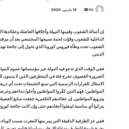
أرسل
RA
19 مارس، 2020
بريدا
إلكترونيا
إن أصالة الشعوب وقيمها النبيلة وأخلاقها الفاضلة وعقائدها
الداخلية للشعوب وقوّت لحمة نسيجها المجتمعي بعد أن مزقتها 
الشعوب تحت وطأة فيروس كورونا الذي تحول إلى جائحة تهدد كل
الديني.
ففي الوقت الذي تدعو فيه الدولة عبر مؤسساتها عموم المواطنين 
الضرورة القصوى، تخرج فئة في المتطرفين الذين لا يدينون ل
الامتثال للقرارات الرسمية التي تمنع التجمعات تحت أي ذريعة
المواطنين؛ فهم الذين كفّروا المواطنين وأحلوا دماءهم وحرض
وترويع المواطنين. إن عقائدهم التكفيرية جففت منابع الفضيلة 
يتركوا أي مناسبة لينفثوا أحقادهم حتى وإن كانت جائحة كورونا 
ففي عز الظرفية الدقيقة التي يمر منها المغرب بسبب الوباء، 
يخرج شيوخ التطرف ودعاة الإرهاب بسلسلة فتاوى تحرض المواط