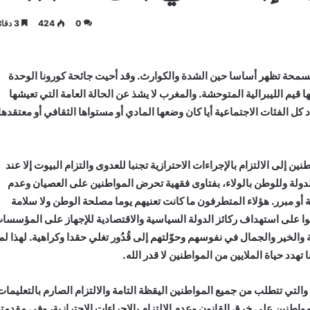
0
424
3 دقائق
 السمحة تظهر أساسا حين الشدة والكوارث. وقد أحيت جائحة كورونا الوحدة
قيم الليبرالية المتوحشة. والمغرب لا يشذ عن الحالة العامة التي تعيشها
 الفئات الاجتماعية أيا كان وضعها المادي أو مستواها الثقافي أو معتقدها
إلى الالتزام بالإجراءات الاحترازية تجنبا للعدوى والتزام البيوت إلا عند
لدولة وللوطن بالولاء، بفتاوى فقهية تحرض المواطنين على العصيان وعدم
 أو مبرر. هؤلاء المتطرفون ما كانت تعنيهم يوما مصلحة الوطن ولا سلامة
وا على استهداف ركائز الدولة السياسية والاقتصادية للإجهاز على المؤسسا
والخير والجمال في نفوسهم وحوّلتهم إلى قُدُور تغلي حقدا وكراهية. لهذا لم
تهدد حياة الملايين من المواطنين لا قدر الله.
والتي تتطلب من جميع المواطنين اليقظة التامة والالتزام الصارم بالتعليمات
نين على خرق القانون وعدم الالتزام بالإجراءات الاحترازية، وفي مقدمته