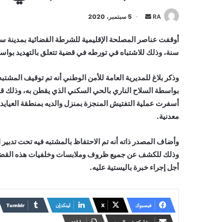
أرسل
RA
5 سبتمبر، 2020
بريدا
إلكترونيا
سنة، وذلك للاشتباه في تورطه في قضية تتعلق بالتهديد بواسط
وذكر بلاغ للمديرية العامة للأمن الوطني أنه تم توقيف المشت
بواسطة السلاح الناري بالحي السكني الذي يقطن به، وذلك قب
أسفرت عملية التفتيش المنجزة بمنزل والديه بمنطقة العيا
معدنية.
وأضاف المصدر ذاته أنه تم الاحتفاظ بالمشتبه فيه تحت تدبير
وذلك للكشف عن جميع ظروف وملابسات وخلفيات هذه القضية، 
أجل إجراء خبرة باليستية عليه.
فيسبوك
X
لينكدإن