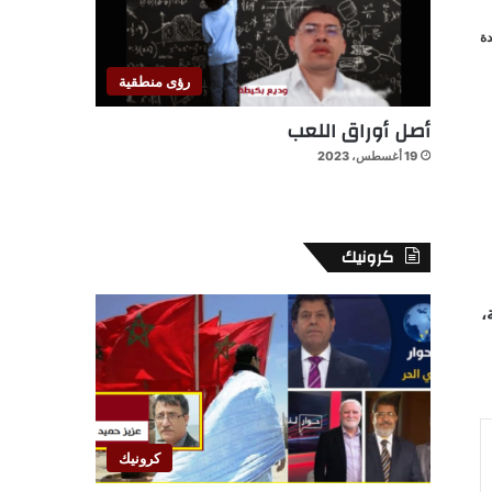
ة
رؤى منطقية
أصل أوراق اللعب
19 أغسطس، 2023
كرونيك
،
كرونيك