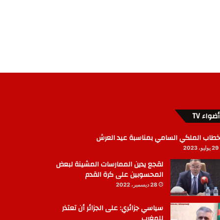
أضواء TV
خطاب الملكي السامي بمناسبة عيد العرش
29 يوليو، 2023
لقجع يدين الممارسات المشينة لبعض
المحسوبين على كرة القدم
28 ديسمبر، 2022
سياسي جزائري: على الجزائر أن تعتذر
للمغرب