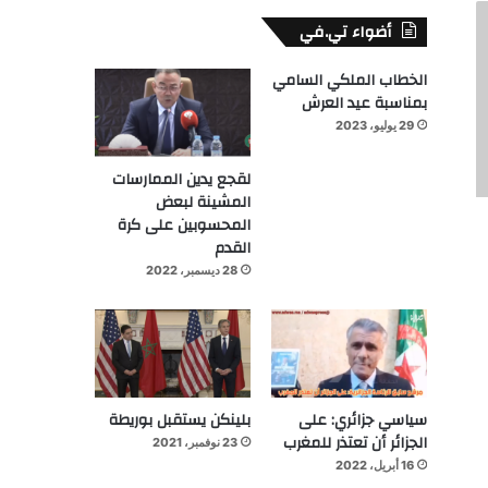
أضواء تي.في
الخطاب الملكي السامي
بمناسبة عيد العرش
29 يوليو، 2023
لقجع يدين الممارسات
المشينة لبعض
المحسوبين على كرة
القدم
28 ديسمبر، 2022
سياسي جزائري: على
بلينكن يستقبل بوريطة
الجزائر أن تعتذر للمغرب
23 نوفمبر، 2021
16 أبريل، 2022