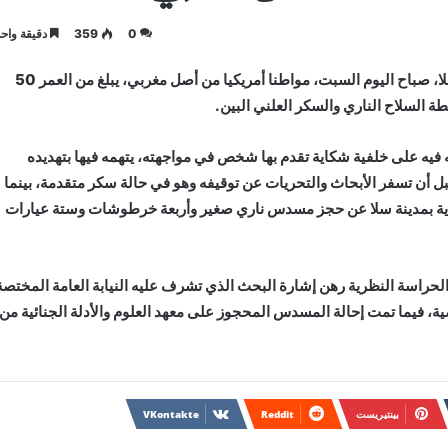
0
359
دقيقة واحد
أوقفت عناصر المصلحة الإقليمية للشرطة القضائية بمدينة سلا، صباح اليوم السبت، مواطنا أمريكيا من أصل مغربي، يبلغ من العمر 50
ة السلاح الناري والسكر العلني البين.
به فيه على خلفية شكاية تقدم بها شخص في مواجهته، يتهمه فيها بتهديده
ل أن تسفر الأبحاث والتحريات عن توقيفه وهو في حالة سكر متقدمة، بينما
يدية بمدينة سلا عن حجز مسدس ناري صغير وأربعة خرطوشات وستة عيارات
 الحراسة النظرية رهن إشارة البحث الذي تشرف عليه النيابة العامة المختصة
فيما تمت إحالة المسدس المحجوز على معهد العلوم والأدلة الجنائية من
بينتيريست