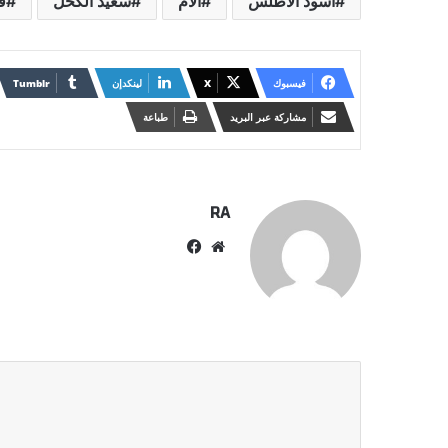
أسود الأطلس
الأم
سعيد الكحل
قط
فيسبوك
X
لينكدإن
مشاركة عبر البريد
طباعة
RA
موقع
فيسبوك
الويب