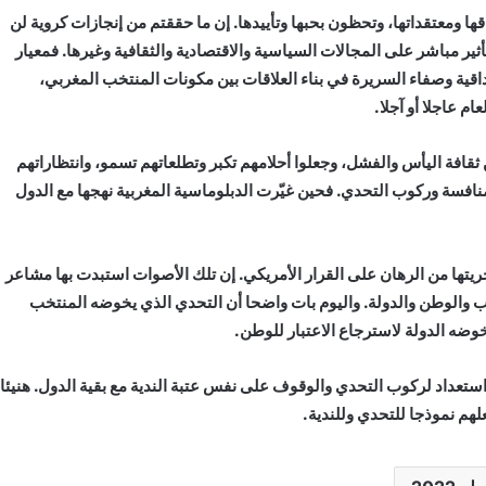
ا ومعتقداتها، وتحظون بحبها وتأييدها. إن ما حققتم من إنجازات كروية لن
أثير مباشر على المجالات السياسية والاقتصادية والثقافية وغيرها. فمعيار
اقية وصفاء السريرة في بناء العلاقات بين مكونات المنتخب المغربي،
م عاجلا أو آجلا.
قافة اليأس والفشل، وجعلوا أحلامهم تكبر وتطلعاتهم تسمو، وانتظاراتهم
المنافسة وركوب التحدي. فحين غيّرت الدبلوماسية المغربية نهجها مع الدول
يتها من الرهان على القرار الأمريكي. إن تلك الأصوات استبدت بها مشاعر
 والوطن والدولة. واليوم بات واضحا أن التحدي الذي يخوضه المنتخب
وضه الدولة لاسترجاع الاعتبار للوطن.
ستعداد لركوب التحدي والوقوف على نفس عتبة الندية مع بقية الدول. هنيئا
لهم نموذجا للتحدي وللندية.