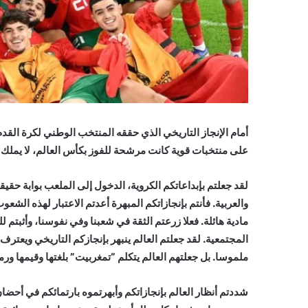
أمام الإنجاز التاريخي الذي حققه المنتخب الوطني لكرة القدم
على منتخبات قوية كانت مرشحة للفوز بكأس العالم، لا يملك ا
لقد جعلتم بإبداعاتكم الكروية، الدخول إلى الملعب بوابة حقي
والعربية. فأنتم بإنجازاتكم المبهرة أعدتم الاعتبار لهذه ال
مادية هائلة. فعلا زرعتم الثقة في شعبنا وفي نفوسنا، وأثبتم للع
المجتمعية. لقد جعلتم العالم ينبهر بإنجازكم التاريخي ويعتر
ملموسا. بل جعلتهم العالم يتكلم “تمغربيت” بلغتها وقيمها ورم
شددتم أنظار العالم بإنجازاتكم وأبهرتموه بارتمائكم في أحضان