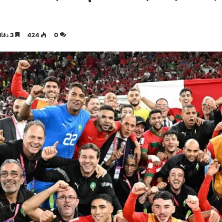
0
424
3 دقائق