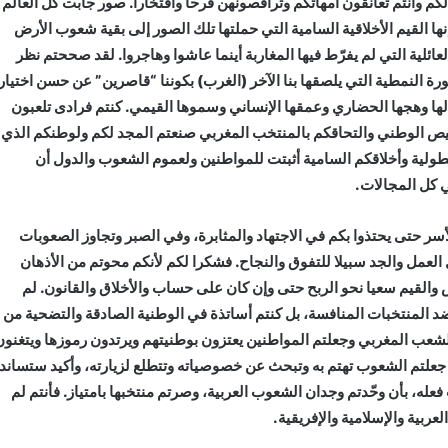
كم وأنتم تعانقون أمهاتكم وتراقصونهن فرحا وافتخارا. صور جابت كل العالم
إنها القيم الأخلاقية السامية التي حملتها تلك الصور إلى بقية شعوب الأرض
ئلية التي لم يفرّط فيها المغاربة أينما عاشوا وهاجروا. لقد صححتم نظر
صورة النمطية التي يلصقها بنا الآخر (الغرب) بكوننا “قاصرين” عن حسن اختيار
 لها وهجها الحضاري وعمقها الإنساني وسموها القيمي. كنتم فرادى تلعبون
قميص الوطني والتحاقكم بالمنتخب المغربي صنعتم المجد لكم ولوطنكم الذي
بطولية وأخلاقكم السامية أثبتت للمواطنين ولعموم الشعوب والدول أن
 كل المجالات.
ر حتى يحتذوا بكم في الاجتهاد والمثابرة، وفي الصبر وتجاوز الصعوبات
العمل والجد سبيلا للتفوق والنجاح. فشكرا لكم لأنكم محوتم من الأذهان
اض والقيم سعيا نحو الربح حتى وإن كان على حساب والأخلاق والقانون. لم
د المنتخبات المنافسة، بل كنتم أساتذة في الوطنية الصادقة والتضحية من
شعب المغربي وجعلتم المواطنين يعتزون بوطنيتهم ويرتدون رموزها ويتغنون
 جعلتم الشعوب تهتم به وتبحث عن خصوصياته وتتطلع لزيارته، وأكيد ستساند
عله، بأن وحّدتم وجدان الشعوب العربية، وصرتم منتخبها بامتياز. فأنتم لم
ربية والإسلامية والإفريقية.