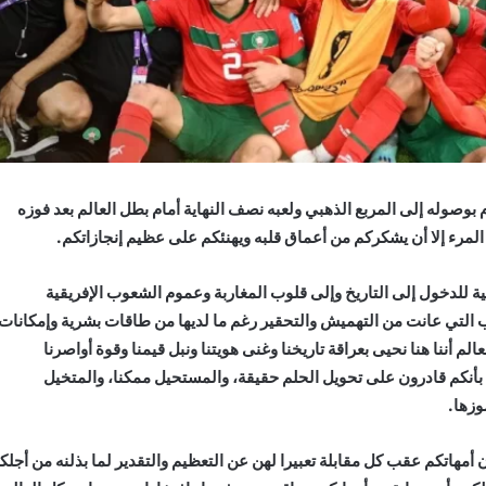
 بوصوله إلى المربع الذهبي ولعبه نصف النهاية أمام بطل العالم بعد فوزه
لمرء إلا أن يشكركم من أعماق قلبه ويهنئكم على عظيم إنجازاتكم.
قية للدخول إلى التاريخ وإلى قلوب المغاربة وعموم الشعوب الإفريقية
شعوب التي عانت من التهميش والتحقير رغم ما لديها من طاقات بشرية وإمكانات
الم أننا هنا نحيى بعراقة تاريخنا وغنى هويتنا ونبل قيمنا وقوة أواصرنا
ف بأنكم قادرون على تحويل الحلم حقيقة، والمستحيل ممكنا، والمتخيل
وزها.
 أمهاتكم عقب كل مقابلة تعبيرا لهن عن التعظيم والتقدير لما بذلنه من أجلك