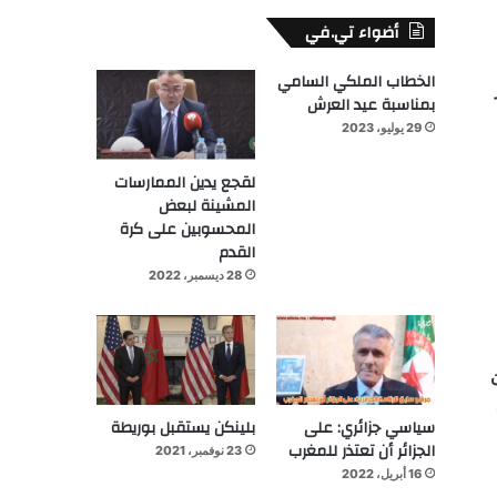
أضواء تي.في
الخطاب الملكي السامي
بمناسبة عيد العرش
29 يوليو، 2023
لقجع يدين الممارسات
المشينة لبعض
المحسوبين على كرة
القدم
28 ديسمبر، 2022
سياسي جزائري: على
بلينكن يستقبل بوريطة
الجزائر أن تعتذر للمغرب
23 نوفمبر، 2021
16 أبريل، 2022