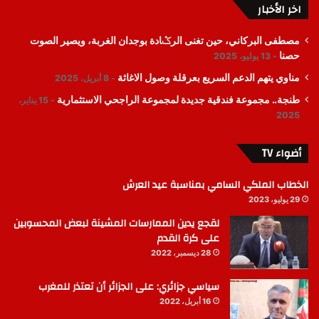
اخر الأخبار
مصطفى البركاني، حين تغنى الرݣادة بوجدان الغربة، ويصير الصوت
حصنا
13 يوليو، 2025
مناوي يتهم الدعم السريع بعرقلة وصول الاغاثة
8 أبريل، 2025
طنجة.. مجموعة فندقية جديدة لمجموعة الراجحي الاستثمارية
15 يناير،
2025
أضواء TV
الخطاب الملكي السامي بمناسبة عيد العرش
29 يوليو، 2023
لقجع يدين الممارسات المشينة لبعض المحسوبين
على كرة القدم
28 ديسمبر، 2022
سياسي جزائري: على الجزائر أن تعتذر للمغرب
16 أبريل، 2022