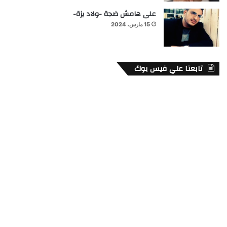
على هامش ضجة -ولاد يزة-
15 مارس، 2024
تابعنا علي فيس بوك