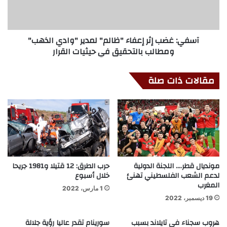
آسفي: غضب إثر إعفاء "ظالم" لمدير "وادي الذهب"
ومطالب بالتحقيق في حيثيات القرار
مقالات ذات صلة
مونديال قطر…. اللجنة الدولية
حرب الطرق: 12 قتيلا و1981 جريحا
لدعم الشعب الفلسطيني تهنئ
خلال أسبوع
المغرب
1 مارس، 2022
19 ديسمبر، 2022
هروب سجناء في تايلاند بسبب
سورينام تقدر عاليا رؤية جلالة