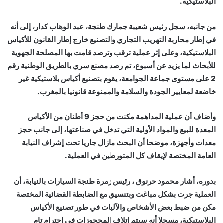
البلاستيكية.
من جانبه، سجل رئيس شعيبة جمارك طنجة، عبد الوهاب كدار، إلى أنه
في إطار محاربة التهريب التجاري والتصنيع خارج إطار القانون للأكياس
البلاستيكية، وعلى إثر عملية ترقب وترصد قامت بها المصلحة الجهوية
للأبحاث لما يزيد عن أسبوع، تم رصد مصنع سري بالطريق الوطنية رقم
2 على مستوى جماعة الجوامعة، يقوم بتصنيع أكياس بلاستيكية غير
خاضعة لمعايير الجودة والسلامة والممنوعة قانونيا بالمغرب.
وأضاف أن عملية المداهمة مكنت من حجز 9 أطنان من الأكياس
المعدة للبيع والمواد الأولية التي تدخل في صناعتها، إلى جانب حجز
معدات وأجهزة، موضحا أن البحث مازال جاريا تحت إشراف النيابة
العامة المختصة لإيقاف كل المتورطين في العملية.
بدوره، أشار محمود حرنوق ، رئيس زمرة طنجة السيارات بالنيابة، أن
العملية جرت بشكل مباغت وبتنسيق مع الضابطة القضائية المختصة
مكن من ضبط بعض الأشخاص والآليات في طور تصنيع الأكياس
البلاستيكية، مسجلا أنه سيتم إتلاف المحجوزات في احترام تام