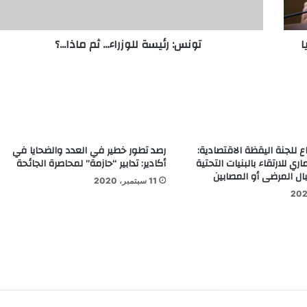
ا
تونس: رئيسة للوزراء... ثم ماذا...؟
 للجنة اليقظة الاقتصادية:
رصد تطور خطير في العدد والضحايا في
ي للارتقاء بالبنيات التحتية
أكادير: تدابير “حازمة” لمحاصرة الجائحة
بال المرضى أو المصابين
11 سبتمبر، 2020