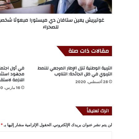
غوتيريش يعين ستافان دي ميستورا مبعوثا شخصي
للصحراء
مقالات ذات صلة
التربية الوطنية تنزل الإطار المرجعي للنمط
في أول اجتماع
التربوي في ظل الجائحة: التناوب
مجهود استثمار
اللازمة لاستق
28 أغسطس، 2020
16 مارس، 2020
اترك تعليقاً
لن يتم نشر عنوان بريدك الإلكتروني.
الحقول الإلزامية مشار إليها بـ
*
ا