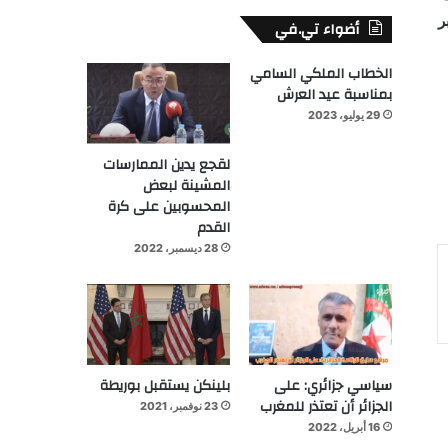
أن العملية الانتخابية لـ8 شتنبر
أضواء تي.في
الخطاب الملكي السامي
بمناسبة عيد العرش
29 يوليو، 2023
لقجع يدين الممارسات
المشينة لبعض
المحسوبين على كرة
القدم
28 ديسمبر، 2022
سياسي جزائري: على
بلينكن يستقبل بوريطة
الجزائر أن تعتذر للمغرب
23 نوفمبر، 2021
16 أبريل، 2022