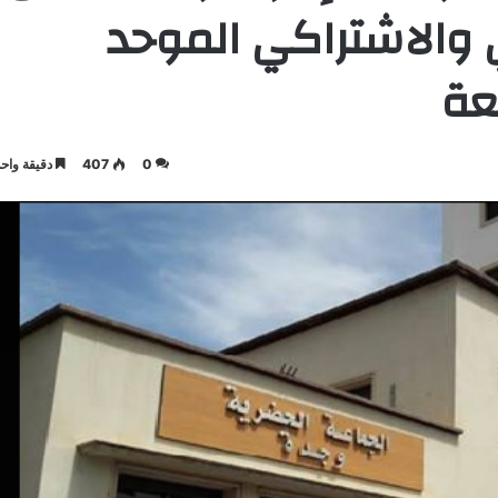
 والاشتراكي الموحد
عة
0
407
دقيقة واحد