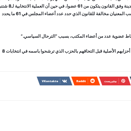
الطاعنان في شرعية المجلس ككل بالنظر إلى أن مجلس المدينة وفق القانون يتكون من 61 عضوا، في حين 
أفرزت فقط 60 مقعدا على اللوائح المتنافسة، وهو ما يعد حسب المعنيان مخالفة للقانون الذي حدد عدد أعضاء المجلس في 61 ما يحدد
اط عضوية عدد من أعضاء المكتب، بسبب “الترحال السياسي.”
ووفق مذكرة الطاعن، فإن المعنيين لم يقدموا استقالاتهم من أحزابهم الأصلية قبل التحاقهم بالحزب الذي ترشحوا باسمه في انتخابات 8
بينتيريست