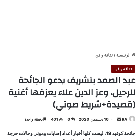
الرئيسية
/
ثقافة و فن
ثقافة و فن
عبد الصمد بنشريف يدعو الجائحة
للرحيل، وعز الدين علاء يعزفها أغنية
(قصيدة+شريط صوتي)
أرسل
RA
10 ديسمبر، 2020
0
401
دقيقة واحدة
بريدا
جائحة كوفيد 19، ليست كلها أخبار أعداد إصابات وموتى وحالات حرجة
إلكترونيا