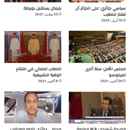
سياسي جزائري: على الجزائر أن
بلينكن يستقبل بوريطة
تعتذر للمغرب
23 نوفمبر، 2021
16 أبريل، 2022
مجلس الأمن: سنة أخرى
الخطاب الملكي في افتتاح
لمينورسو
الولاية التشريعية
29 أكتوبر، 2021
8 أكتوبر، 2021
فضيحة شهادات PCR المزورة
صحافي جزائري: قطع العلاقات