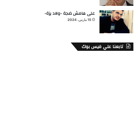
على هامش ضجة -ولاد يزة-
15 مارس، 2024
تابعنا علي فيس بوك