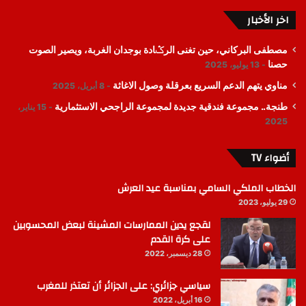
اخر الأخبار
مصطفى البركاني، حين تغنى الرݣادة بوجدان الغربة، ويصير الصوت
حصنا
13 يوليو، 2025
مناوي يتهم الدعم السريع بعرقلة وصول الاغاثة
8 أبريل، 2025
طنجة.. مجموعة فندقية جديدة لمجموعة الراجحي الاستثمارية
15 يناير،
2025
أضواء TV
الخطاب الملكي السامي بمناسبة عيد العرش
29 يوليو، 2023
لقجع يدين الممارسات المشينة لبعض المحسوبين
على كرة القدم
28 ديسمبر، 2022
سياسي جزائري: على الجزائر أن تعتذر للمغرب
16 أبريل، 2022