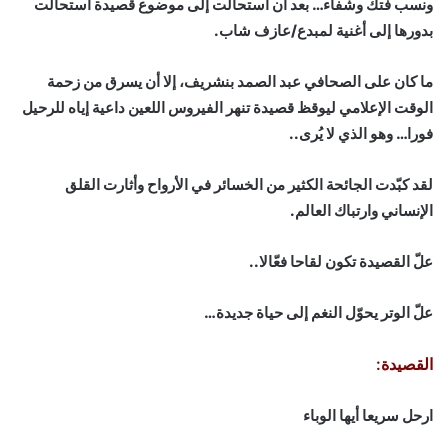
ونسب فتك وشفاء… بعد أن استحالت إلى موضوع قصيدة استحالت
بدورها إلى أغنية لمبدع/عازف شاب.
ما كان على الصحافي عبد الصمد بنشريف، إلا أن يسرق من زحمة
الوقت الإعلامي ليوقظ قصيدة تنهر الفيروس اللعين داعية إياه للرحيل
فورا… وهو الذي لا يُرى..
لقد كبّدت الجائحة الكثير من الخسائر في الأرواح وأثارت القلق
الإنساني وارتباك العالم.
علّ القصيدة تكون لقاحا فعّالا..
علّ الوتر يحوّل النغم إلى حياة جديدة…
القصيدة:
ارحل سريعا أيها الوباء