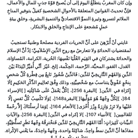
وإن كان المغربُ يتطلّعُ اليومَ إلى أن يُصبحَ قوّةَ جذبٍ للمالِ والأعمال،
فإنَّ تحديثَ القوانينَ المتعلقةَ بالأحوالِ الشخصيةِ كفيلٌ بتوفيرِ المناخِ
الملائمِ لتسريعِ وثيرةِ النموِّ الاقتصاديِّ والتنميةِ البشريةِ، وخلقِ بيئةِ
عملٍ مُشجعةٍ على الإنتاجِ والخلقِ والابتكار.
غايتي أنْ أُبَرْهِنَ على أنَّ الحريات الفردية مصلحةٌ وطنيةٌ تستجيبُ
لمقتضياتِ الحداثةِ ولا تتعارضُ مع روحِ الدِّينِ الإِسْلاَمِيِّ؛ إذْ أنَّ الإسلامَ
والحداثةَ يشتركانِ في القِيَمِ العُلْيَا نَفْسِهَا: الحُرية، الكرامة، المُساوَاة،
العَدل، العَفو، المحبَّة، الرَّحمة، الحِكْمة، إلخ. غَيْرَ أنِّي أُمَيِّزُ ابْتِدَاءً بَيْنَ
الدِّينِ وَالفَهْمِ التَّارِيخِيِّ للدِّين: فَالدِّينُ شُعُورٌ نَابِعٌ مِن فِطْرةِ كُلِّ شخصٍ
بِنحْوٍ عَفْوِيٍّ يتناسبُ مع شَخْصِيَّتِهِ، وذلك وِفْقَ تَعالِيمِ الذِّكْرِ الحَكِيمِ ]
لَا
إِكرَاهَ في
الدِّين
[
]
البقرة 256
[
،
]
كُلٌّ يَعْمَلُ عَلَى شَاكِلَتِه
[
]
الإسراء
84
[
،
]
لِكُلٍّ وِجْهَةٌ هُوَ مُوَلِّيهَا
[
]
البقرة148
[
،
]
وَلَا تَكْسِبُ كُلُّ نَفسٍ إلّا
عَليْها ولا تَزِرُ وَازِرَةٌ وِزْرَ أُخْرَى
[
]
الأنعام 164
[
،
]
وَمَا أرسلْنَاكَ إِلاَّ رحْمةً
للعَالمِين
[
]
الأنبياء 107
[
،
]
لا إكراه في الدِّين
[
]
البقرة 256
[
،
والآياتِ
البيِّناتِ كَثِيرَاتٍ؛ أَمَّا الفَهْم التَّارِيخِيّ للدِّين فَتخْترِقُهُ وِجْهةُ نَظَرٍ تَسلُّطِيَّةٍ،
مفادُها أنَّ الدِّينَ نمطٌ واحِدٌ، شاكِلةٌ واحدة، وِجْهةٌ واحِدَةٌ، ما يَعْني الإكْراهَ.