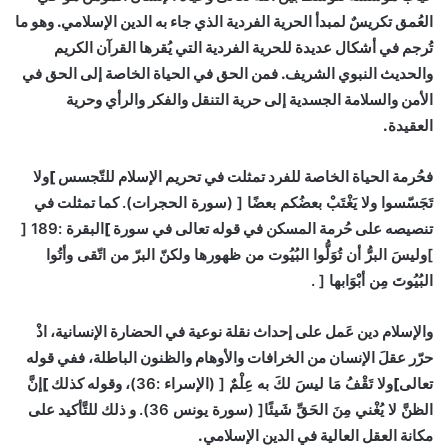
العُمق تكريسٌ لمبدأ الحرية الفردية الذي جاء به الدين الإسلامي. وهو ما
تُرجم في أشكال عديدة للحرية الفردية التي يُقرها القرآن الكريم
والحديث النبوي الشريف. فمن الحق في الحياة الخاصة إلى الحق في
الأمن والسلامة الجسدية إلى حرية التنقل والفكر والرأي وحرية
العقيدة.
فحُرمة الحياة الخاصة للفرد تمثلت في تحريم الإسلام للتّجسس ]
ولا
تَجَسّسوا ولا يَغْتَبْ بعضُكم بعضًا
[
(سورة الحجرات).
كما تمثلت في
تنصيصه على حُرمة المسكن في قوله تعالى في سورة ]
البقرة
:189
[
]
وليسَ البرُّ أن تُوَلُّوا البُيُوت من ظهورها ولكنّ البرّ من اتّقى وأتُوا
البُيُوتَ مِن أبْوَابها
[
.
والإسلام دين عَمل على إحداث نقلة نوعية في الحضارة الإنسانية، اذْ
حرّر عقلَ الإنسان من الخرافات والأوهام والظنون الباطلة، ففي قوله
تعالى]
ولا تَقْفُ مَا ليسَ لكَ به عِلْمٌ
[
(الإسراء :36)،
وقوله كذلك ]
إنَّ
الظنَّ لا يُغْني مِنَ الحَقِّ شَيئًا
[
(سورة يونس 36).
و ذلك للتَّأكيد على
مكانة العقل العالية في الدين الإسلامي.