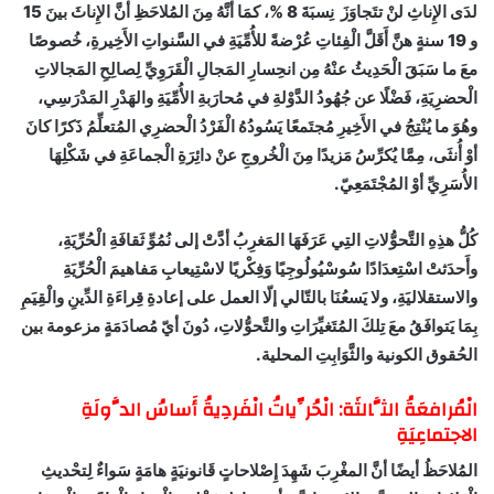
لدَى الإِناثِ لنْ تتَجاوَزَ نِسبَةَ 8 %، كمَا أنَّهُ مِنَ المُلاحَظِ أنَّ الإِناثَ بينَ 15
و 19 سنةٍ هنَّ أَقَلَّ الْفِئاتِ عُرْضةً للأُمِّيَةِ في السَّنواتِ الأَخِيرةِ، خُصوصًا
معَ ما سَبَقَ الْحَدِيثُ عنْهُ مِن انحِسارِ المَجالِ الْقَرَوِيِّ لِصالِحِ المَجالاتِ
الْحضرِيَةِ، فَضْلًا عن جُهُودُ الدَّوْلةِ في مُحارَبةِ الأُمِّيَةِ والهَدْرِ المَدْرَسِي،
وهُوَ ما يُنْتِجُ في الأَخِيرِ مُجتَمعًا يَسُودُهُ الْفَرْدُ الْحضرِي المُتعلِّمُ ذَكرًا كانَ
أوْ أُنثَى، مِمَّا يُكرِّسُ مَزيدًا مِنَ الْخُروجِ عنْ دائِرَةِ الْجماعَةِ في شَكْلِهَا
الأُسَرِيِّ أوْ المُجْتَمَعِيّ.
كُلُّ هذِهِ التَّحوُّلاتِ التِي عَرَفَهَا المَغرِبُ أدَّتْ إلى نُمُوِّ ثَقافَةِ الْحُرِّيَةِ،
وأَحدَثتْ اسْتِعدَادًا سُوسْيُولُوجِيًا وَفِكْريًا لاسْتِيعابِ مَفاهيمَ الْحُرِّيَةِ
والاستقلاليَةِ، ولا يَسعُنَا بالتّالي إلّا العمل على إعادةِ قِراءَةِ الدِّينِ والْقِيَمِ
بِمَا يَتوافَقُ معَ تِلكَ المُتَغيِّرَاتِ والتَّحوُّلاتِ، دُونَ أيّ مُصادَمَةٍ مزعومة بين
الحُقوق الكونية والثَّوَابِتِ المحلية.
الْمُرافعَةُ الثَّالثَة: الْحُرِّياتُ الْفَردِيةُ أَساسُ الدَّولَةِ
الاجتماعِيَةِ
المُلاحَظُ أيضًا أنَّ المغْرِبَ شَهِدَ إِصْلاحاتٍ قَانونيَةٍ هامَةٍ سَواءٌ لِتحْديثِ