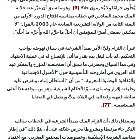
يُحلّون حرامًا ولا يُحرمون حلالا
[6]
. وهو ما سبق أن عبّر عنه جلالة
الملك محمد السادس في خطابه بمناسبة افتتاح الدورة الأولى من
السنة الثانية من الولاية التشريعية السابعة عام 2003 بالقول: “لا
يمكنني بصفتي أميرًا للمؤمنين أن أحلَّ ما حرَّم الله وأُحَرِّم ما أحلّه”.
غير أن التزام وليّ الأمر بمبدأ الشرعية في سياق نهوضه بواجب
التحكيم، لم يأت ليغل يده بقدر ما أتى للإفساح له في عملية الاجتهاد.
وفي هذا السياق يحضرني ما سبق أن استخلصه المؤرخ والمفكر عبد
الله العروي في أطروحته التأسيسية حول “الأصول الاجتماعية
والثقافية للوطنية المغربية..” من أن “السلطان إمام، وتفرض عليه
وظيفته إقرار وضمان سموّ الأحكام الشرعية. وهو من موقعه هذا أعلى
سلطة فقهية وقضائية في البلاد، يبثّ ويفصل في القضايا
المستعصية..”
[7]
.
ومصداق ذلك، أن التزام الملك بمبدأ الشرعية في الخطاب سالف
الذكر جاء مرتبطا ومشروطا بحرص جلالته على أن يتمَّ ذلك “في إطار
مقاصد الشريعة الإسلامية، وخصوصيات المجتمع المغربي، مع اعتماد