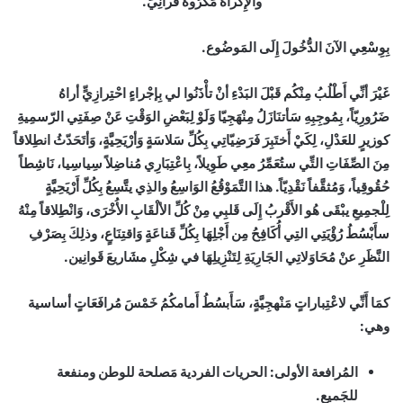
والإِكْراهُ مَكْرُوهٌ قُرآنِيٍّ.
بِوِسْعِي الآنَ الدُّخُولَ إِلَى المَوضُوع.
غَيْرَ أنِّي أَطْلُبُ مِنْكُم قَبْلَ البَدْءِ أنْ تأْذَنُوا لي بِإجْراءٍ احْتِرازِيٍّ أراهُ
ضَرُورِيّاً، بِمُوجِبِهِ سَأتنَازَلُ مِنْهَجِيّا وَلَوْ لِبَعْضِ الوَقْتِ عَنْ صِفَتِي الرّسمِيةِ
كوزيرٍ للعَدْلِ، لِكَيْ أَختَبِرَ فَرَضِيّاتِي بِكُلِّ سَلاسَةٍ وَأرْيَحِيَّةٍ، وَأتَحَدّثُ انطِلاقاً
مِنَ الصِّفَاتِ التِّي ستُعَمِّرُ معِي طَوِيلاً، بِاعْتِبَارِي مُناضِلاً سِياسِيا، نَاشِطاً
حُقُوقِياً، وَمُثقَّفاً نَقْدِيّاً. هذا التَّمَوْقُعُ الوَاسِعُ والذِي يتَّسِعُ بِكُلِّ أَرْيَحِيَّةٍ
لِلْجمِيعِ يبْقَى هُو الأَقْربُ إِلَى قَلبِي مِنْ كُلِّ الألْقَابِ الأُخْرَى، وَانْطِلاقاً مِنْهُ
سأَبْسُطُ رُؤْيَتِي التِي أُكَافِحُ مِن أَجْلِهَا بِكُلِّ قَناعَةٍ وَاقتِنَاعٍ، وذلِكَ بِصَرْفِ
النَّظَرِ عنْ مُحَاوَلاتِي الجَارِيَةِ لِتَنْزِيلِهَا في شِكْلِ مشَاريعَ قَوانِين.
كمَا أَنِّي لاعْتِباراتٍ مَنْهجِيَّةٍ، سَأَبسُطُ أَمامكُمُ خَمْسَ مُرافَعَاتٍ أساسية
وهي:
المُرافعة الأولى: الحريات الفردية مَصلحة للوطن ومنفعة
للجَميع.