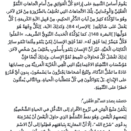
يَقُومُ أَساسُ التَّنمِيةِ على إِزاحَةِ كُلِّ الْعَوَائِقِ مِنْ أَمامِ اتِّجاهاتِ النُّمُوِّ
الْعَقْلِيِّ وَالْوِجْدانِيِّ، تِلْكَ الاتِّجاهاتُ التِي تَخْتلِفُ بالضَّرُورَةِ مِنْ فَرْدٍ لآخَر،
وهُوَ ما تُؤَكِّدُهُ كثِيرٌ مِنْ آياتِ الذِّكْرِ الحكِيمِ، مِنْ قَبِيلِ الآيةِ الكَريمَةِ
،
]
كُلٌّ
يَعْمَلُ عَلى شَاكِلَتِهِ
[
]
الإسراء 84
[
، وَكذلِكَ الآية،
]
لِكُلٍّ وِجْهَةٌ هُوَ
مُوَلِّيهَا
[
]
البقرة 148
[
، كمَا يُؤكِّدُهُ الْحَديثُ النَّبَوِيُّ الشَّريف،
»
اعْمَلُوا
فَكُلٌّ مُيَسَّرٌ لِمَا خُلِقَ لَهُ
«
.
لقَدْ خُلِقَ الإنسانُ لِكيْ يَنْمُو مِثْلمَا تَنْمُو سائِرُ
الْكائِنَاتِ الْحَيَّةِ، غَيْرَ أنَّ الإِنسانَ يَنْمُو بِأُسلُوبٍ يخْتَلِفُ مِنْ شخْصٍ لآخَرَ.
لِذلِكَ تَفْشَلُ كُلُّ مُحاوَلاَتِ تَنْمِيطِ نُمُوِّ الإِنسان. ولِذلِكَ أَيْضًا فإِنَّ
مُؤَسَّسَاتِ التَّنْشِئَةِ الاجْتِماعِيَّةِ التِي تُلْغِي الْحُرِّيَةَ الْفردِيَّةَ مِن حِساباتِهَا
عَادَةً ما تَشُلُّ الذَّكاءَ، وتُنْتِجُ أشخاصًا يَجْترُّونَ ما يَسْمعُونَ، بِدونِ أيِّ قُدْرَةٍ
على الإِبْداعِ، بَلْ يَتَوَاكلُونَ فِي كُلِّ مُتَطلَّباتِ الْحياةِ، وبِالتَّالي يُمثِّلونَ
خَطرًا على التَّنْمِيَةِ.
خامسًا، بِصدَدِ السِّلْمِ الأَهْلِيِّ:
يَكْمُنُ مَنْبعُ الْفِتَنِ في نُزُوعِ الأفْرادِ إلى التَّدخُّلِ في الحياةِ الشَّخْصِيَّةِ
لِبَعضهِمُ الْبَعْضَ. وَهُوَ نمَطُ التَّسَلُّطِ الذِي حاوَلَ الْبَعْضُ أنْ يُشَرْعِنَهُ
بِدعْوَى “شَرْع الله”، إلّا أنَّ المغارِبَةَ بِنَباهَتِهِم فَطِنُوا إلى أنَّ الاسْمَ