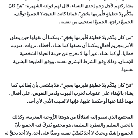
مشاركتهم لأجل رَجم إحدى النساء، قال لهم قولته الشهيرة: “مَنْ كانَ
مِنْكُم بِلا خطيئةٍ فلْيرمها بحَجرٍ”. فماذا كانت النتيجة؟ الجميعُ توقّف،
الجميعُ تراجع، الجميعُ استحيى من نفسه.
“من كان مِنْكم بلا خَطيئة فَلْيرمها بِحَجَرٍ”، يمكننا أن نقولها حين يتعلق
الأمر بتجريم أفعالٍ يمكننا أن نصفها كما نشاء، أخطاء، نزوات، ذنوب،
خطايا، أو كما نشاء، غير أنها لا تخرج عن حرمة الحياة الشخصية
للإنسان، وذلك وِفق الشرط البشري نفسه، ووفق الطبيعة البشرية
نفسها.
“مَنْ كان مِنْكُم بِلا خطيئةٍ فليرمها بحجرٍ”، فلا يَسْتَحي بأن يُطالب كما
يشاء بالإبقاء على عقوبات تُخرب البيوت وتُدمر النفوس، على أفعال،
مهما قُلنا عنها أو حكمنا عليها، فإنها لا تُسبب الأذى لأي أحد.
المجتمع الذي نصبو إليه انطلاقًا من هويتنا الرُّوحية المغربية، وكذلك
بالحس السليم والفطرة السليمة، هو مجتمع يُدركُ فيه الجميع بأنّ
الجميع راشدٌ، وبحيثُ لا أحدَ يُنَصِّبُ نفسه وصيًّا على أحد، ولا أحد يحقُّ له