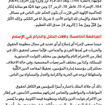
مُوَلِّيها
[
]
البقرة 148
[
، وبعد ذلك
فـ
]
لا تَزِرُ وَازِرَةٌ وِزْرَ أُخْرَى
[
]
الأنعام
164، الإسراء 15، فاطر 18، الزمر 7
[
؛
ومن جهة ثانيّة هو بمثابة إنكار
للحاكمية الإلهية التي قرّرت أن يكون الحكم على الناس في مسائل
الاعتقاد والإيمان لله الواحدِ الأحدِ، لا شريكَ لهُ في الحُكم،
و
]
لله الأمْرُ
مِنْ قَبْلُ
ومِنْ بعدُ
[
]
الروم 4
[
.
صدق الله العظيم.
المرافعة الخامسة: دلالات الحلال والحرام في الإسلام
حينما نسعى لإجراء أي إصلاح أو أي تجديد في مجال منظومة الحقوق
والحريات في بُعدها الفردي والجماعي، فإنّما نسعى لتحقيق ذلك في
إطار من الاحترام التام والتوفيق بين مختلف الثوابت الدستورية
للمملكة، وكذا بين مختلف المرجعيات المجتمعية. وفي حالة الاختلاف
نحتكم إلى مؤسسة إمارة المؤمنين، تحقيقًا لمقاصد الدين الكُلِّية
واستلهامًا لروحه في الحرية والكرامة والعدل والمساواة بين الناس.
ذلك أن جلالة الملك باعتباره أميرًا للمؤمنين هو الكافل لحقوق
المواطنات والمواطنين والضامن لحرياتهم بمقتضى الدّستور، في إطار
من الالتزام بثوابت الدين وكلياته ومنظومة قيمه الكونية. وهو ما يُفسر
تشبّث ملوك المغرب إلى اليوم بمبدأ الشرعية، وتشديدهم على أنهم لا