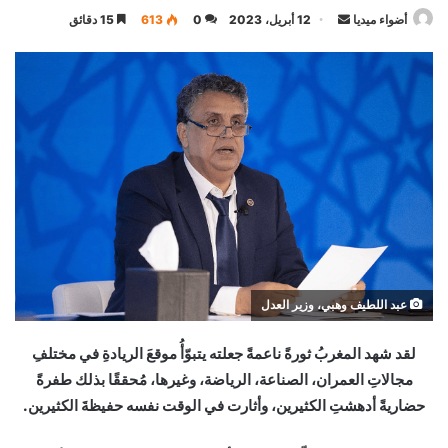
أرسل
أضواء ميديا
12 أبريل، 2023
0
613
15 دقائق
بريدا
إلكترونيا
عبد اللطيف وهبي، وزير العدل
لقد شهد المغربُ ثورةً ناعمةً جعلته يتبوّأُ موقعَ الريادةِ في مختلفِ
مجالاتِ العمران، الصناعة، الرياضة، وغيرها، مُحققًا بذلك طفرةً
حضاريةً أدهشتِ الكثيرين، وأثارت في الوقت نفسه حفيظةَ الكثيرين.