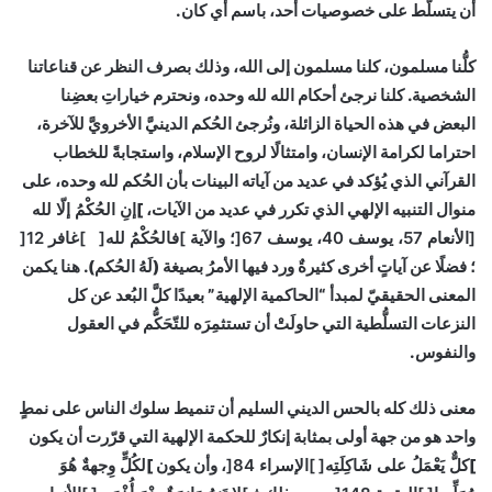
أن يتسلّط على خصوصيات أحد، باسم أي كان.
كلُّنا مسلمون، كلنا مسلمون إلى الله، وذلك بصرف النظر عن قناعاتنا
الشخصية. كلنا نرجئ أحكام الله لله وحده، ونحترم خياراتِ بعضِنا
البعض في هذه الحياة الزائلة، ونُرجئ الحُكم الدينيَّ الأخرويَّ للآخرة،
احتراما لكرامة الإنسان، وامتثالًا لروح الإسلام، واستجابةً للخطاب
القرآني الذي يُؤكد في عديد من آياته البينات بأن الحُكم لله وحده، على
منوال التنبيه الإلهي الذي تكرر في عديد من الآيات، ]
إنِ الحُكْمُ إلّا لله
[
الأنعام 57، يوسف 40، يوسف 67
[
؛ والآية
]
فالحُكْمُ لله
[
]
غافر 12
[
؛
فضلًا عن آياتٍ أخرى كثيرةٌ ورد فيها الأمرُ بصيغة (لَهُ الحُكم). هنا يكمن
المعنى الحقيقيّ لمبدأ “الحاكمية الإلهية” بعيدًا كلَّ البُعد عن كل
النزعات التسلُّطية التي حاولَتْ أن تستثمِرَه للتّحَكُّم في العقول
والنفوس.
معنى ذلك كله بالحس الديني السليم أن تنميط سلوك الناس على نمطٍ
واحد هو من جهة أولى بمثابة إنكارٌ للحكمة الإلهية التي قرّرت أن يكون
]
كلٌّ يَعْمَلُ على شَاكِلَتِه
[
]
الإسراء 84
[
،
وأن يكون ]
لكُلٍّ وِجهةٌ هُوَ