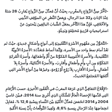
-تَأخُّرُ سِنُّ الزَّوَاجِ بِالمغْرِبِ، بِحيْثُ أنَّ مُعدَّلَ سِنِّ الزَّواجِ يُقارِبُ 26 سَنَةً
عِنْدَ الإناثِ و32 عندَ الرجالِ، وَبِغضِّ النَّظرِ عنِ الموْقِفِ الدِّينِي
والأخْلاقِي، فَإِنَّ هذَا التَّأخُر يجعَلُ الشَّبابَ البالِغِينَ يَبْحثونَ عنْ
استراتيجياتٍ فَرْدِيةٍ مُختلِفَةٍ وَبَدِيلَةٍ.
-التَّحَوُّلُ مِن مَفْهُومِ الأسْرَةِ التَّقْليدِيَةِ إلى أنواعٍ وأشكالٍ جَديدَةٍ، حيْثُ لم
نَعُدْ أمامَ نمط واحد من الأسرة، وَإنَّمَا أنماط مُتعَدِّدَة: الأُسرَةُ الأبَوِيَّةُ
التَّقْليديةُ، والأُسرةُ الأُمُومِيةُ المُكوَّنَةُ منْ أُمٍّ وأطفالِهَا، وأُسرَةُ الْقَرابَةِ
المُكَوَّنَةِ مِن أبٍ وأُمٍ وأَطفالٍ وأَقارِبَ، والأُسرَةُ الأَبْنَائِيَةُ، وأُسرَةٌ بِلاَ
أطفالٍ، وأُسرَةُ الأَقارِبِ بِلاَ زَوْجٍ أَوْ زَوْجةٍ، وغيرُهَا مِنْ أنواعِ الأُسَرِ التِي
أَنْتَجَهَا المُجتَمَعُ الحَديثُ،
-الإِقْلاعُ الثقافِيُّ الذِي عَرَفهُ المغربُ في الْعُقُودِ الأَخيرَةِ. حسبَ الأَرْقامِ
التِي قَدَّمهَا الإِحصاءُ الْعامُّ للسُّكَانِ الذِي أُجْرِيَ سنةَ 2014، فبيْنَ عَاميْ
2004 و 2014 انخَفضَ مُعدَّلُ الأُمِّيَةِ بيْنَ النِّساءِ بِنِسْبةِ 12,6 %، مُقابِلَ
انخِفاضِهَا عِنْدَ الرّجالِ بِنِسبةِ %8,6، وَتُفِيدُ التَّوقُّعاتُ بِأَنَّ نِسبَةَ الأُمِّيةِ