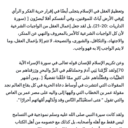
وتعظيمُ العقل في الإسلام يتجلى أيضًا في إقرار حرية الفكر و الرأي
]
وفي الأرض آياتٌ للموقنين، وفي أنفسكم أفلا تُبصرُون
[
(سورة
الداريات :20-21)
. بل لقد جعل إعمال العقل من الواجبات الشرعية
لأن كل الواجبات الشرعية كالأمر بالمعروف والنهي عن المنكر،
والاجتهاد، والتكافل، والشورى، والنصيحة، لا تتم إلا بإعمال العقل، وما
لا يتم الواجب إلا به فهو واجب.
وعن تكريم الإسلام للإنسان قوله تعالى في سورة الإسراء
الآية
70
]
ولقد كَرَّمْنا بَنِي آدمَ وحملناهُم في البرِّ والبحرِ ورَزقناهم من
الطيِّبات وفضَّلْناهم على كثيرٍ ممّا خَلَقْنا تفضيلًا
[
. ومن أشهر
المقولات التي انتشرت في أوساط دعاة الحرية في كل بقاع العالم نجد
مقولة عمر بن الخطاب التي وجّهها إلى واليه على مصر عمر بن العاص
والتي تقول ” مَتى استعْبَدْتُم النّاس وقد وَلَدَتْهم أمّهاتهم أحرارًا ”.
ولقد كانت سيرة النبي صلى الله عليه وسلم نموذجية في التسامح
ليس فقط مع أهله وأصحابه، بل كذلك مع خصومه من أهل الكتاب