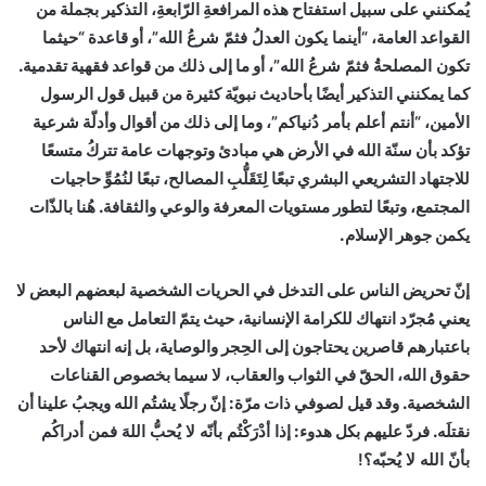
يُمكنني على سبيل استفتاح هذه المرافعةِ الرّابعةِ، التذكير بجملة من
القواعد العامة،
“أينما يكون العدلُ فثمّ شرعُ الله”،
أو قاعدة
“حيثما
تكون المصلحةُ فثمّ شرعُ الله”،
أو ما إلى ذلك من قواعد فقهية تقدمية.
كما يمكنني التذكير أيضًا بأحاديث نبويّة كثيرة من قبيل قول الرسول
الأمين،
“أنتم أعلم بأمر دُنياكم”،
وما إلى ذلك من أقوال وأدلّة شرعية
تؤكد بأن سنّة الله في الأرض هي مبادئ وتوجهات عامة تتركُ متسعًا
للاجتهاد التشريعي البشري تبعًا لِتَقَلُّبِ المصالح، تبعًا لنُمُوِّ حاجيات
المجتمع، وتبعًا لتطور مستويات المعرفة والوعي والثقافة. هُنا بالذّات
يكمن جوهر الإسلام.
إنّ تحريض الناس على التدخل في الحريات الشخصية لبعضهم البعض لا
يعني مُجرّد انتهاك للكرامة الإنسانية، حيث يتمّ التعامل مع الناس
باعتبارهم قاصرين يحتاجون إلى الحِجر والوصاية، بل إنه انتهاك لأحد
حقوق الله، الحقّ في الثواب والعقاب، لا سيما بخصوص القناعات
الشخصية. وقد قيل لصوفي ذات مرّة: إنّ رجلًا يشتُم الله ويجبُ علينا أن
نقتلَه. فردّ عليهم بكل هدوء:
إذا أدْرَكْتُم بأنّه لا يُحبُّ اللهَ فمن أدراكُم
بأنّ الله لا يُحبّه؟
!