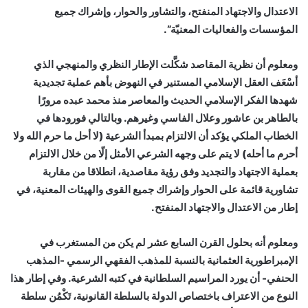
الاعتدال والاجتهاد المنفتح، والتشاور والحوار، وإشراك جميع
المؤسسات والفعاليات المعنيّة”.
ومعلوم أن نظرية المقاصد شكَّلت الإطار النظري والمنهجي الذي
أسْعَف العقل الإسلامي المستنير في النهوض بأهم عملية تجديدية
شهدها الفكر الإسلامي الحديث والمعاصر منذ محمد عبده مرورًا
بالطاهر بن عاشور وعلال الفاسي وغيرهم. وبالتالي فورودها في
الخطاب الملكي يؤكد أن الالتزام بمبدأ الشرعية (لا أحل ما حرم الله ولا
أحرم ما أحله) لا يتم على وجهه الشرعي الأمثل إلّا من خلال الالتزام
بعملية الاجتهاد والتجديد وفق رؤية مقاصدية، انطلاقا من مقاربة
تشاورية قائمة على الحوار وإشراك جميع القوى والهيئات المعنية، في
إطار من الاعتدال والاجتهاد المنفتح.
ومعلوم أنه بحلول القرن السابع عشر لم يكن من المستغرب في
الإمبراطورية العثمانية بالنسبة للمذهب الفقهي الرسمي -المذهب
الحنفي- أن يورد المراسيم السلطانية في كتبه الشرعية. وفي إطار هذا
النوع من الاعتراف باختصاص الدولة بالسلطة القانونية، تَكْمُن سلطة