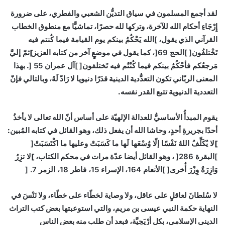
لقد أجمع المسلمون في سياق التديُّن الشعبي والفطري، على ضرورة
إِرْجَاءِ أحكام الله للآخرة، وتركها لله حصرًا، تماشيًّا مع منطوق الخطاب
القرآني الذي يقول،
]
الله يَحْكُمُ بينكم يوم القيامة فيما كُنتم فيه
تَخْتلفُون
[
]
الحج 69
[
،
كما يقول في موضعٍ آخر من كتابه العزيز]
ثمّ إليَّ
مَرجعُكم فأحْكُمُ بينكم فيما كُنْتُم فيه تَختلفون
[
]
آل عمران 55
[
. بهذا
المعنى الربّاني تكون التعدُّدية الدينية قدَرًا دنيويا لا رَادّ لَهُ، وبالتالي فإنّ
التعددية الدنيوية تتبع القدر نفسه.
يقوم المبدأُ الأساسيُّ للعدالة الإلهيّة على أساس أنّ الله تعالى لا يأخذُ
أحدًا بجريرةِ أحدٍ، وحاشا الله أن يفعل ذلك، وهو القائل في كتابه المُبين:
]
لا يُكَلِّفُ اللهُ نَفْسًا إلّا وُسْعَها لَها ما كَسَبَتْ وعليها ما اكْتَسَبَتْ
[
]
البقرة 286
[
، وهو القائل أيضا عدّة مرات في محكم الكتاب، ]
لا تزِرُ
وَازِرَةٌ وِزْرَ أُخرى
[
]
الأنعام 164
،
الإسراء 15، فاطر 18، الزمر 7
. [
لا سُلطانَ لعاقلٍ على عاقل، ولا وصاية لخطّاء على خطّاء، ولا نَنْسَ في
النهاية حكمة النبي عيسى بن مريم، والتي استوعبتها بعض كتب التراث
الديني الإسلامي، بكل أرْيَحِيَّة، فبعد أن طلب منه بعض الناس