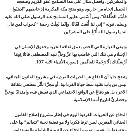
والمشركين، وأفضل مثال على هذا التسامح عفو الكريم وصفحه
الجميل اتجاه من حاربوه وهو يفتح مكة المكرمة إذ خاطبهم
”اذهبُوا
فأنتُم الطُّلَقَاءُ”
. ومن أَسْمَى تعابير التسامح عند الرسول صلى الله عليه
وسلم، قوله
” إني لمْ أُبْعَث لَعّانًا، وإنّما بُعِثْتُ رحمة ”
كجواب لمن قال
له: يا رسول الله أُدْعُ على المشركين.
وتبقى العبارة التي تُلخص بعمق ثقافة الحرية وحقوق الإنسان في
الإسلام هي تلك التي خاطب بها عزَّ وجلَّ نبيه المصطفى قائلا ]
ومَا
أرْسَلْنَاك إلّا رَحْمةً للعالَمين
[
سورة الأنبياء الآية 107.
يتضح جليا أن الدفاع عن الحريات الفردية في مشروع القانون الجنائي،
ليس من باب تقليد نمط حياة الفردانية، أو مجرَّدَ تأثّر سطحي بثقافة
الآخر ، بل هو دفاعٌ عن الواقع الاجتماعي الذي نعيش فيه، وامتدادٌ نوعيٌّ
وحضاريٌّ لتاريخ أمتنا الإسلامية.
الدفاع عن الحريات الفردية اليوم في إطار مشروع إصلاح القانون
الجنائي المغربي ليس تَرفا فكريا ولا هو قضيةَ نخبة “تتعالم” بها على
مجتمعها. بل هو من صميم الدفاع عن التنمية الشاملة والمستدامة