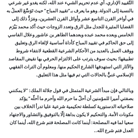
التّقييد الإداري، أي عدم تحريم الشيء عند الله، لكنه يغدو غير شرعي
بالنسبة إلى الدولة. وهو ما يعرف بـ”تقييد المباح” حيث تَوَسَّعَ العملُ به
في أواخر القرن التاسع عشر وأوائل القرن العشرين، ومَرَدُّ ذلك إلى
القضايا المثيرة للجدل مثل الرق وتعدد الزوجات حيث أكد محمد بَيْرَم
الخامس وبعده محمد عبده وبعدهما الطاهر بن عاشور وعلال الفاسي
إلى حق الحاكم في تقييد المباح كأداة أساسية لإلغاء الرق وتعليق
ووقف العمل بالعديد من الأحكام الشرعية القطعية لانتفاء شروط
تطبيقها؛ بحيث سوف يترتب على الالتزام الحرفي بها نقيض المقاصد
والآثار التي استهدفها الشارع الحكيم منها. ومعلوم أن التراث الفقهي
الإسلامي غنيٌّ بالحالات التي تم فيها مثل هذا التعليق.
وبالتالي فإن مبدأ الشرعية المتمثل في قول جلالة الملك: “لا يمكنني
بصفتي أميرا للمؤمنين أن أحلّ ما حرم الله وأحرم ما أحلّه” يؤكد
صلاحياته الدستورية كسلطة تحكيمية شرعية عليا تدرأ الخلاف بين
مكونات الأمة. والتحكيم لا يكون بداهة إلّا بالتوفيق والتشاور والاجتهاد
سعيا لما فيه المصلحة: أينما كانت المصلحة فتم شرع الله، أينما كان
العدل فتم شرع الله..