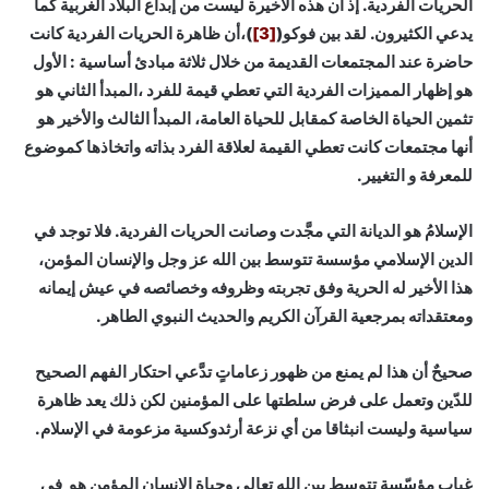
الحريات الفردية. إذ أن هذه الأخيرة ليست من إبداع البلاد الغربية كما
يدعي الكثيرون. لقد بين فوكو(
[3]
)،أن ظاهرة الحريات الفردية كانت
حاضرة عند المجتمعات القديمة من خلال ثلاثة مبادئ أساسية : الأول
هو إظهار المميزات الفردية التي تعطي قيمة للفرد ،المبدأ الثاني هو
تثمين الحياة الخاصة كمقابل للحياة العامة، المبدأ الثالث والأخير هو
أنها مجتمعات كانت تعطي القيمة لعلاقة الفرد بذاته واتخاذها كموضوع
للمعرفة و التغيير.
الإسلامُ هو الديانة التي مجَّدت وصانت الحريات الفردية. فلا توجد في
الدين الإسلامي مؤسسة تتوسط بين الله عز وجل والإنسان المؤمن،
هذا الأخير له الحرية وفق تجربته وظروفه وخصائصه في عيش إيمانه
ومعتقداته بمرجعية القرآن الكريم والحديث النبوي الطاهر.
صحيحٌ أن هذا لم يمنع من ظهور زعاماتٍ تدَّعي احتكار الفهم الصحيح
للدّين وتعمل على فرض سلطتها على المؤمنين لكن ذلك يعد ظاهرة
سياسية وليست انبثاقا من أي نزعة أرثدوكسية مزعومة في الإسلام.
غياب مؤسّسة تتوسط بين الله تعالى وحياة الإنسان المؤمن هو في