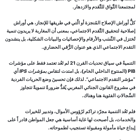
لمجتمعنا التَّواق للتَّقدم والازدهار.
كلُّ أوراش الإصلاح المُنجزة أو الّتي في طريقها للإنجاز، هي أوراش
إصلاحية لتحقيق التَّقدم الاجتماعي، بمعنى أن المغاربة لا يريدون تنمية
تُختزل في النِّسَب والأرقام والإحصائيات والبيانات الشكلية، بل ينشدون
التقدم الاجتماعي الذي هو عنوان الرُّقي الحضاري.
التنميةُ في سياق تحديات القرن 21 لم تَعُد تعتمد فقط على مؤشرات
PIB (المنتوج الداخلي الخام)، بل امتدت لتقاس
بمؤشرات
IPS
أي
“مؤشر التقدم الاجتماعي”. لذلك فإن تحسينَ وضع الحريات الفردية
في مشروع القانون الجنائي المغربي يُعَدُّ ضرورةً تنمويةً تتجاوز
السِّجالاتِ الفئوية هنا وهناك.
فلم تَعُد التنمية مجرّد تراكم لرُؤوس الأموال، وتدبير للخيرات
والخدمات، بل أصبحت لها غاية أساسية هي جعل المواطن قادر اً على
إبداع حياة مأمولة ومقبولة تستجيب لطموحاته.