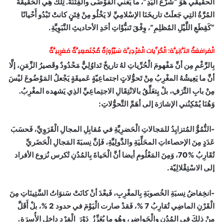
الْحقيقي هُوَ “شَرْعُ الْيَدِ”، ما يَعْني الْفَوْضَى والْفِتْنَةَ. تِلْكَ هِي الْحَقيقةُ
المُرَّةُ التِي جَعلَتْ تاريخَنَا الإسْلامِيِّ لا يَخْلُو مِنْ فِتَنٍ كانتْ تَبْدُو أَحْيانًا
“كَقِطَعِ اللَّيْلِ المُظلِمِ”، وِفْقَ تَنبُّؤَاتِ أحَدِ الأحاديثِ النَّبَوِيَّةِ.
الْمَرافعَةُ الثَّانِيَّة: الْحُرِّيات الْفرْدِيَّة سَيْرُورَةٌ مُجْتَمعِيَّةٌ مَغرِبِيَّةٌ
بِالرَّغْمِ مِن أنَّ مَفْهومَ الْحُرِّياتِ لهُ تاريخٌ تَداوُلِيٌّ مَحْدُودٌ وقَصيرُ الزَّمَنِ، إلَّا
أنَّ ما يَعِيشُهُ المغْرِبُ مِنْ تَحوُّلاتٍ اجتماعِيّةٍ عَميقَةٍ يَجْعلُ المَوْضُوعَ ليْسَ
مِنْ بابِ التَّرَفِ، بلْ يِتعَلَّقُ بالانْتِقَالِ الاجتِماعِيِّ الذِي يَشهده المغْرِبُ.
وَهُنَا يُمْكِنُني الإشارَة إلى أهَمِّ التَّحوُّلاتِ:
-النُّمُوُّ المُتزايِدُ للمَجالاتِ الْحَضرِيَّةِ في مُقابِلِ المجالِ الْقَرَوِيِّ، فَحسَبَ
عَدَدٍ مِنَ الإحصاءاتِ المحَلِّيَةِ والدَّولِيَّةِ، فَإنَّ نِسبَةَ المَجالِ الْحَضَريِّ
تُقَارِبُ %70، وَمِنَ المَعْلُومِ أيضا أنَّ الْحَياةَ بِالمُدُنِ تُكرس نُزوع الأفراد
إلى الاسْتِقْلالِيّة.
-انخِفاضُ نِسبَةِ الخُصوبَةِ بِالمغْرِبِ، فَبعْدَ أنْ كانَتْ سَنوَاتُ السِّتِينَاتِ مِنَ
الْقَرْنِ الماضِي تُقارِبُ 7 %، فَقدْ صارت الْيَوْمَ في حدود 2 %، بلْ أَقَلَّ
مِنْ ذلِكَ في المُدُنِ والْحَواضِرِ، وهُو ما يُعَزِّزُ دَوْرَ الْفرْدِ داخِل الأُسرَةِ.