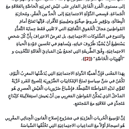
إلى مستوى الْفَردِ الْفَاعِلِ القادِرِ على عَيْشِ تَجرِبَتِهِ الْخاصَّةِ بِالعَلاقَةِ معَ
الْجَماعَةِ. فَبِسعي الدَّوْلَةِ الاجتماعِيَةِ إلى الْحدِّ مِن الْفقْرِ، ومُحارَبَةِ
الْبِطالَةِ، وتوْفِيرِ شُروطٍ صِحِّيَةٍ وتعلِيمِيَةٍ للأَفْرادِ، فَإنَّها تَفتَحُ أمامَ
المُواطِنينَ مَجالَ الْحُقوقِ الثَّقافِيَةِ التي لا تَعْنِي فَقَط حِمايَةَ التَّعدُّدِ
والتنوع في السُّلوكات الاجتِماعِيةِ، بل تَفرِضُ الاعتِرافَ بِأَنَّ كُلَ شخصٍ
يَسْتطِيعُ أنْ يُشَيِّدَ ظُرُوفَ حَياتِهِ، وَيُساهِمَ في تَحْسينِ جَوْدةِ الْحياةِ
الاجتِماعِيَةِ، وِفْقَ الطَّريقَةِ التِي تَجمَعُ بيْنَ المَبادِئِ الْعَامَّةِ للتَّحْدِيثِ و
“الْهُوِيَاتِ الْخَاصَّةِ” (
[2]
).
بِهَذا المَعْنى فَإِنَّ أَهميَّةَ الدَّولةِ الاجتماعِيَةِ التِي يُدَشِّنُها المغرِبُ الْيَوْمَ،
تَكْمُنُ في سَنِّ سِياسةٍ تَمنَحُ الإمْكانِيَاتِ الضَّرُورِيَة لِتُصبِحَ للفَردِ حُرِّيَةٌ
تُقَوِّي لدَيْهِ المُواطَنَةَ النَّشِطّةَ. فإِشْباعُ ضَرُورِياتِ الْعَيْشِ الْعصرِي هُو
المَدْخلُ الذِي يُمَكِّنُ المُواطِنَ المَغرِبِي مِن أنْ يَعيشَ استِقلاَلِيتَهُ كإبْدَاعٍ
مُتَجدِّدٍ في عَلاقَتِهِ معَ المُجتَمَعِ.
إنَّ تَوْسِيعَ الْحُرياتِ الْفرْدِيَةِ في مَشرُوعِ إِصلاحِ الْقانونِ الْجِنائِي المغْرِبِي
هُو انسِجامٌ أوّلاً معَ التداعِياتِ الاجتِماعِيَةِ التِي تَخْلُقُها السِّياسَةُ