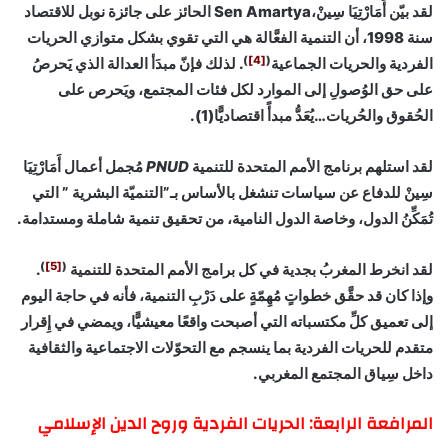
لقد بيّن أَمَارْتِيَا سِينْ،Sen Amartya الحائز على جائزة نوبل للاقتصاد
سنة 1998، أن التنمية الفعَّالة هي التي تقوي بشكل متوازي الحريات
)
[4]
(
الفردية والحريات الجماعية
. لذلك فإنّ مبدَأ العدالة الذي يَحرصُ
على حق الوُصولِ إلى الموارد لكل فئات المجتمع، ويَحرص على
الحُقوق والحُريات…يُعَدُّ مبدأً اقتصاديًّا(1).
لقد استلهم برنامج الأمم المتحدة للتنمية
PNUD
مُجمل أعمال أَمَارْتِيَا
سِينْ للدفاع عن سياسات تنشغل بالأساس بـ”التنميّة البشرية ” التي
تُمَكِّنُ الدول، وخاصة الدول النامية، من تحقيق تنمية شاملة ومستدامة.
)
[5]
(
لقد انخرط المغربُ بجدية في كل برامج الأمم المتحدة للتنمية
.
وإذا كان قد حقَّق خطواتٍ مُهِمّةٍ على دَرْبِ التنمية، فأنه في حاجة اليوم
إلى تعميق كلِّ مكتسباته التي أصبحت واقعًا معيشيًّا، ويمضي في إِقرار
متقدم للحريات الفردية بما ينسجم مع التحوّلات الاجتماعية والثقافية
داخل سِياق المجتمع المغربي.
المرافعة الرابعة: الحريات الفردية وروح الدين الإسلامي