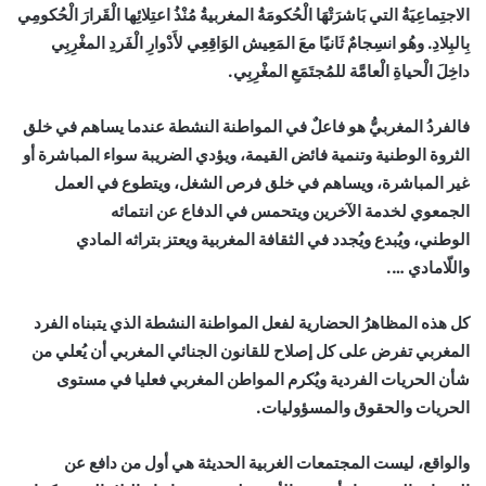
الاجتِماعِيَةُ التي بَاشرَتْهَا الْحُكومَةُ المغربيةُ مُنْذُ اعتِلائِها الْقَرارَ الْحُكومِي
بِالبِلادِ. وهُو انسِجامٌ ثَانيًا معَ المَعِيش الوَاقِعِي لأَدْوارِ الْفَردِ المغْرِبِي
داخِلَ الْحياةِ الْعامَّة للمُجتَمَعِ المغْرِبِي.
فالفردُ المغربيُّ هو فاعلٌ في المواطنة النشطة عندما يساهم في خلق
الثروة الوطنية وتنمية فائض القيمة، ويؤدي الضريبة سواء المباشرة أو
غير المباشرة، ويساهم في خلق فرص الشغل، ويتطوع في العمل
الجمعوي لخدمة الآخرين ويتحمس في الدفاع عن انتمائه
الوطني، ويُبدع ويُجدد في الثقافة المغربية ويعتز بتراثه المادي
واللّامادي ….
كل هذه المظاهرُ الحضارية لفعل المواطنة النشطة الذي يتبناه الفرد
المغربي تفرض على كل إصلاح للقانون الجنائي المغربي أن يُعلي من
شأن الحريات الفردية ويُكرم المواطن المغربي فعليا في مستوى
الحريات والحقوق والمسؤوليات.
والواقع، ليست المجتمعات الغربية الحديثة هي أول من دافع عن