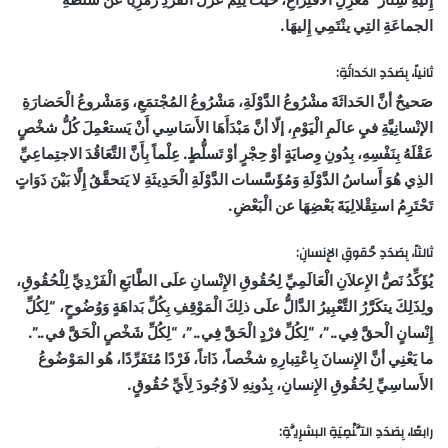
الجماعَةِ التِي ينْتَمِي إِليهَا.
ثانياً، بِصَدَدِ الحَداثَةِ:
صَحيحٌ أنَّ الحَداثَةَ مشْرُوعُ الدَّوْلَةِ، مَشْرُوعُ المُجْتمَعِ، وَمَشْروعُ الْحَضارَةِ
الإنْسانِيَّةِ فيِ عالَمِ الْيَوْمِ، إلّا أنَّ مَبْدَأَهَا الأَسَاسِي أَنْ يَستعْمِلَ كُلُّ شخْصٍ
عَقْلَهُ بِنَفْسِهِ، بِدُونِ وِصايَةٍ أوْ حِجْرٍ أوْ تَسلُّطٍ. عِلْماً بِأَنَّ التَّعَاقُدَ الاجتِماعِيِّ
الذِي هُوَ أَساسُ الدَّوْلَةِ وَمُؤَسَّسات الدَّوْلَةِ الْحَدِيثَةِ لا يَتحقَّقُ إِلَّا بَيْنَ ذَوَاتٍ
تَحْتَرِمُ استِقْلالِيَةَ بَعْضِهَا عن الْبَعْضِ.
ثالثاً، بِصَدَدِ حُقوقِ الإِنسانِ:
يُؤَكِّدُ نَصُّ الإِعلاَنِ الْعَالَمِيِّ لِحُقُوقِ الإِنْسانِ علَى الطَّابَعِ الْفَرْدِيِّ لِلْحُقُوقِ،
ولِذَلِكَ يتكَرَّرُ التَّعْبِيرُ الدَّالُّ علَى ذلِكَ الْمَوْقِفِ بِكُلِّ بَداهَةٍ وَوُضُوحٍ، “لِكُلِّ
إِنْسانٍ الْحقَّ فِي..”، “لِكُلِّ فرْدٍ الْحَقَّ فِي..”، “لِكُلِّ شَخْصٍ الْحَقَّ في..”.
ما يَعْنِي أنَّ الإِنسانَ بِاعْتِبارِهِ شخْصاً، ذَاتاً، فَرْدًا مُتَفَرِّدًا، هُو المَوْضُوعُ
الأَساسِيِّ لِحُقُوقِ الإِنسانِ، بِدُونِهِ لاَ وُجُودَ لِأَيِّ حُقُوقٍ.
رابعًا، بِصَدَدِ التَّنْمِيَةِ البشرِيَّةِ: