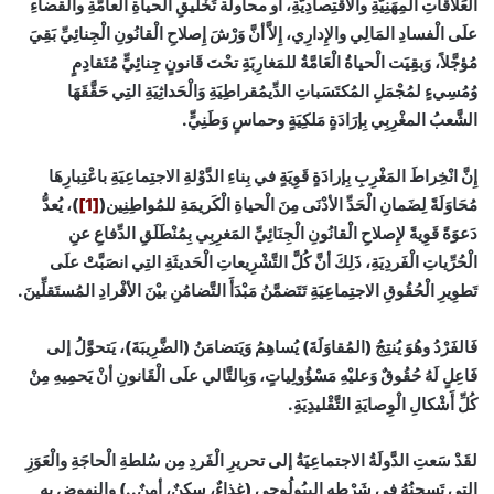
الْعَلاقاتِ المِهَنِيَّةِ والاقتِصادِيَّةِ، أو محاولة تَخْليقِ الْحياةِ الْعامَّةِ والْقضاءِ
علَى الْفسادِ المَالِي والإِدارِي، إِلاَّ أنَّ وَرْشَ إِصلاحِ الْقانُونِ الْجِنائِيِّ بَقِيَ
مُؤجَّلاً، وَبقِيَت الْحياةُ الْعَامَّةُ للمَغارِبَةِ تحْتَ قَانونٍ جِنائِيٍّ مُتَقادِمٍ
وُمُسِيءٍ لمُجْمَلِ المُكتَسَباتِ الدِّيمُقراطِيَةِ وَالْحَداثِيَةِ التِي حَقَّقَهَا
الشَّعبُ المغْرِبِي بِإرَادَةٍ مَلكِيَةٍ وحماسٍ وَطَنِيٍّ.
إِنَّ انْخِراطَ المَغْرِبِ بِإرادَةٍ قَوِيَةٍ في بِناءِ الدَّوْلةِ الاجتِماعِيَةِ باعْتِبارِهَا
مُحَاوَلَةً لِضَمانِ الْحَدِّ الأدْنَى مِنَ الْحياةِ الْكَريمَةِ للمُواطِنِين(
[1]
)، يُعدُّ
دَعوَةً قَوِيةً لإِصلاحِ الْقانُونِ الْجِنَائِيِّ المَغرِبِي بِمُنْطَلَقِ الدِّفاعِ عنِ
الْحُرِّياتِ الْفَردِيَةِ، ذَلِكَ أنَّ كُلَّ التَّشْرِيعاتِ الْحَديثَةِ التِي انصَبَّتْ علَى
تَطوِيرِ الْحُقُوقِ الاجتِماعِيَةِ تَتَضمَّنُ مَبْدَأَ التَّضامُنِ بيْنَ الأفْرادِ المُستَقلِّينَ.
فَالفَرْدُ وهُوَ يُنتِجُ (المُقاوَلَةَ) يُساهِمُ وَيَتضامَنُ (الضَّرِيبَةَ)، يَتحوَّلُ إلى
فَاعِلٍ لَهُ حُقُوقٌ وَعليْهِ مَسْؤُولِياتٍ، وَبِالتَّالي علَى الْقَانونِ أنْ يَحمِيهِ مِنْ
كُلِّ أَشْكالِ الْوِصايَةِ التَّقْليدِيَةِ.
لقَدْ سَعتِ الدَّولَةُ الاجتماعِيَةُ إلى تحريرِ الْفَردِ مِن سُلطةِ الْحاجَةِ والْعَوَزِ
التي تَسجِنُهُ في شَرْطِهِ البيُولُوجِي (غذاءٌ، سكنٌ، أمنٌ..) والنهوض به