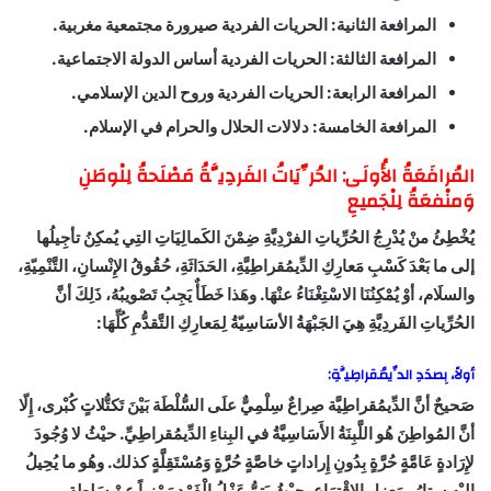
المرافعة الثانية: الحريات الفردية صيرورة مجتمعية مغربية.
المرافعة الثالثة: الحريات الفردية أساس الدولة الاجتماعية.
المرافعة الرابعة: الحريات الفردية وروح الدين الإسلامي.
المرافعة الخامسة: دلالات الحلال والحرام في الإسلام.
المُرافَعَةُ الأُولَى
:
الحُرِّيَاتُ الفَردِيَّةُ مَصْلَحةُ لِلْوطَنِ
وَمنْفعَةُ لِلْجَميعِ
يُخْطِئُ منْ يُدْرِجُ الحُرِّياتِ الفرْدِيَّةِ ضِمْنَ الكَمالِيَاتِ التِي يُمكِنُ تأجِيلُها
إلى ما بَعْدَ كَسْبِ مَعارِكِ الدِّيمُقراطِيَّةِ، الحَدَاثَةِ، حُقُوقُ الإِنْسانِ، التَّنْمِيّةِ،
والسلَام، أوْ يُمْكِنُنَا الاسْتِغْنَاءُ عنْهَا. وهَذا خَطَأٌ يَجِبُ تَصْويبُهُ، ذَلِكَ أنَّ
الحُرِّياتِ الفَردِيَّةِ هِيَ الجَبْهَةُ الأسَاسِيّةُ لِمَعارِكِ التَّقدُّمِ كُلِّهَا:
أولاً، بِصدَدِ الدِّيمُقراطِيَّةِ:
صَحيحٌ أنَّ الدِّيمُقراطِيَّة صِراعٌ سِلْمِيٌّ علَى السُّلْطَة بَيْنَ تَكتُّلاتٍ كُبْرى، إِلّا
أنَّ المُواطِنَ هُو اللَّبِنَةُ الأَسَاسِيَّةُ في البِناءِ الدِّيمُقراطِيِّ. حيْثُ لا وُجُودَ
لإِرَادةٍ عَامَّةٍ حُرَّةٍ بِدُونِ إِراداتٍ خاصَّةٍ حُرَّةٍ وَمُسْتَقِلَّةٍ كذلك. وهُو ما يُحِيلُ
إِليْهِ سِتارُ مَعزِلِ الاقْتِرَاعِ، حيْثُ يَتِمُّ عَزْلُ الْفَرْدِ رَمْزِياً عنْ سَلطةِ