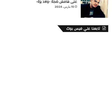
على هامش ضجة -ولاد يزة-
15 مارس، 2024
تابعنا علي فيس بوك