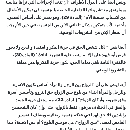
وينص أيضا على الدول الأطراف “أن تتخذ الإجراءات التي تراها مناسبة
وبما يتفق مع تشريعاتها الداخلية الخاصة بالجنسية في تمكين الأطفال
من اكتساب جنسية الأم” (المادة 29)، وهو تمييز على أساس الجنس،
بأحقية الأب بتمكين بشكل تلقائي الابن من الجنسية، في حين الأم يجب
أن تنتظر الإذن من التشريعات الوطنية.
أيضا ينص ” لكل شخص الحق في حرية الفكر والعقيدة والدين ولا يجوز
فرض أية قيود عليها إلا بما ينص عليه التشريع النافذ.” (المادة30)،
فالفقرة الثانية تلغي تماما الحق، بكون حرية الفكر والدين معلقة
بالتشريع الوطني.
أيضا ينص على أن “الزواج بين الرجل والمرأة أساس تكوين الاسرة،
وللرجل والمرأة ابتداء من بلوغ سن الزواج حق التزوج وتأسيس أسرة
وفق شروط وأركان الزواج” (المادة 33)، مما يجعل حرية الجسد
والحق في الاختلاف مرهون فقط بالزواج، حتى وإن كان الشخصين
راشدين فلا حق لهما في علاقة جنسية رضائية، ويضاف التفسير
الغامض لمعنى “سن الزواج”، هل هو سن البلوغ؟ أم سن الاهلية؟ مما
يفتح المجال لزواج القاصرات والأطفال.