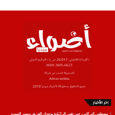
اخر الأخبار
مصطفى البركاني، حين تغنى الرݣادة بوجدان الغربة، ويصير الصوت