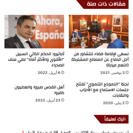
مقالات ذات صلة
نسعى لإقامة فضاء للتشاور من
ثاباتيرو: الحكم الذاتي السبيل
أجل الدفاع عن المصالح المشتركة
“الأقوى والأكثر أمانا” لطي ملف
(النعم ميارة)
الصحراء
3 نوفمبر، 2021
6 أبريل، 2022
لجنة “النموذج التنموي” تفتتح
أهل القدس صبروا والعدليون
جلسات الاستماع مع الأحزاب
كفروا
والنقابات
23 أبريل، 2022
2 يناير، 2020
اترك تعليقاً
لن يتم نشر عنوان بريدك الإلكتروني.
الحقول الإلزامية مشار إليها بـ
*