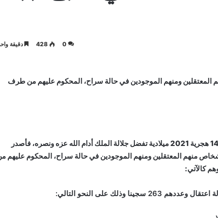
0
428
دقيقة واحد
السادس أمره بالعفو على 371 شخصا منهم المعتقلين ومنهم الموجودين في حالة سراح، المحكوم عليهم من طرف
“بمناسبة ذكرى ثورة الملك والشعب المجيدة لهذه السنة 1443 هجرية 2021 ميلادية تفضل جلالة الملك أدام الله عزه ونصره، فأصدر
شخاص منهم المعتقلين ومنهم الموجودين في حالة سراح، المحكوم عليهم م
نا وذلك على النحو التالي
: