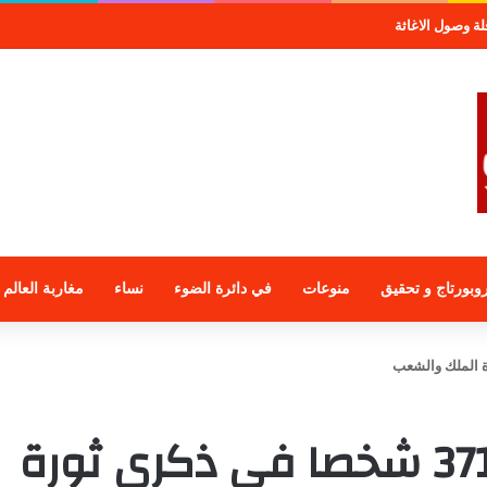
موعة الراجحي الاستثمارية
وبورتاج و تحقيق
منوعات
في دائرة الضوء
نساء
مغاربة العالم
عفو ملكي في على 371 شخصا في ذكرى ثورة