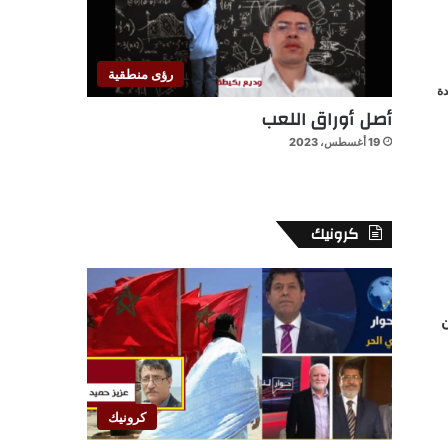
رؤى منطقية
ة
أصل أوراق اللعب
19 أغسطس، 2023
كرونيك
ن
كرونيك