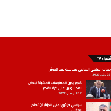
أضواء TV
خطاب الملكي السامي بمناسبة عيد العرش
29 يوليو، 2023
لقجع يدين الممارسات المشينة لبعض
المحسوبين على كرة القدم
28 ديسمبر، 2022
سياسي جزائري: على الجزائر أن تعتذر
للمغرب