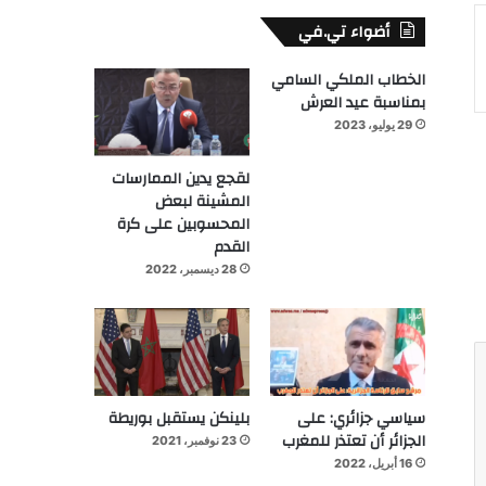
أضواء تي.في
الخطاب الملكي السامي
بمناسبة عيد العرش
29 يوليو، 2023
لقجع يدين الممارسات
المشينة لبعض
المحسوبين على كرة
القدم
28 ديسمبر، 2022
سياسي جزائري: على
بلينكن يستقبل بوريطة
الجزائر أن تعتذر للمغرب
23 نوفمبر، 2021
16 أبريل، 2022