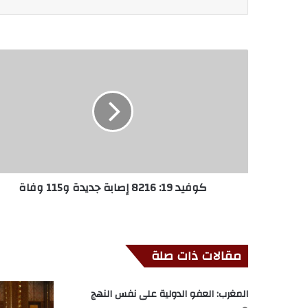
كوفيد 19: 8216 إصابة جديدة و115 وفاة
مقالات ذات صلة
المغرب: العفو الدولية على نفس النهج