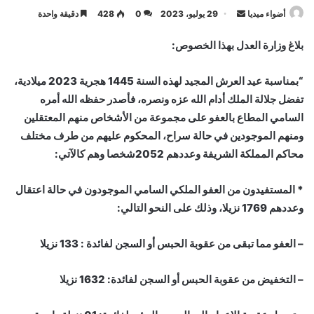
أرسل
أضواء ميديا
29 يوليو، 2023
0
428
دقيقة واحدة
بريدا
بلاغ وزارة العدل بهذا الخصوص:
إلكترونيا
“بمناسبة عيد العرش المجيد لهذه السنة 1445 هجرية 2023 ميلادية،
تفضل جلالة الملك أدام الله عزه ونصره، فأصدر حفظه الله أمره
السامي المطاع بالعفو على مجموعة من الأشخاص منهم المعتقلين
ومنهم الموجودين في حالة سراح، المحكوم عليهم من طرف مختلف
محاكم المملكة الشريفة وعددهم 2052شخصا وهم كالآتي:
* المستفيدون من العفو الملكي السامي الموجودون في حالة اعتقال
وعددهم 1769 نزيلا، وذلك على النحو التالي:
– العفو مما تبقى من عقوبة الحبس أو السجن لفائدة : 133 نزيلا
– التخفيض من عقوبة الحبس أو السجن لفائدة: 1632 نزيلا