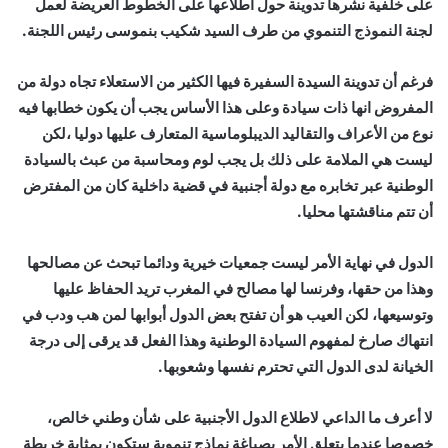
على خلفية نشرها تدوينة حول اطلاعها على الخطوط العريضة لعمل
لجنة النموذج التنموي من طرف السيد شكيب بنموسى رئيس اللجنة.
فرغم أن تدوينة السيدة السفيرة فيها الكثير من الاستعلاء تجاه دولة من
المفروض انها ذات سيادة وعلى هذا الأساس يجب أن يكون خطابها فيه
نوع من الأعراف والتقاليد الديبلوماسية المتعارف عليها دوليا ،لكن
ليست هي الملامة على ذلك بل يجب لوم ومحاسبة من عبث بالسيادة
الوطنية عبر تخابره مع دولة أجنبية في قضية داخلية كان من المفترض
أن تتم مناقشتها محليا.
الدول في نهاية الأمر ليست جمعيات خيرية ودائما تبحث عن مصالحها
وهذا من حقها، وفرنسا لها مصالح في المغرب تريد الحفاظ عليها
وتوسيعها، لكن العيب هو أن تفتح بعض الدول أبوابها لمن هب ودب في
انتهاك صارخ لمفهوم السيادة الوطنية وهذا الفعل قد يرقى إلى درجة
الخيانة لدى الدول التي تحترم نفسها وشعوبها.
لا أعرف ما الداعي لاطلاع الدول الأجنبية على شأن وطني خالص،
خصوصا عندما يتعلق الأمر بصياغة نماذج تنموية ستكون بمثابة خريطة