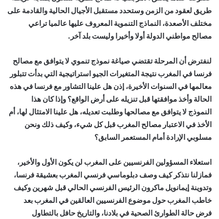
طريق لعقود من الزمن وستحدد مستقبل الأجيال الحالية والقادمة على
مختلف الأصعدة، النماذج التنموية المعروف عليها عالميا تراعي
مصالح مواطني الدولة أولا وأخيرا وليست بلد آخر.
لنفترض أن المرحلة تقتضي صياغة نموذج تنموي لا يتوافق مع مصالح
فرنسا في المغرب نتيجة المتغيرات الجيو استراتيجية التي بدأت تتبلور
معالمها في السنوات الأخيرة، إذن هل علينا التشاور مع فرنسا في هذه
الحالة وأخذ موافقتها قبل تنزيله على أرض الواقع؟ وإذا كان هذا
النموذج لا يتوافق مع مصالحها وطلبت تعديله، هل علينا الامتثال لها، أم
الأخذ في الاعتبار مصالح المغرب قبل كل شيء، وكيف ذلك ونحن
مسلوبي الإرادة أمام المستعمر السابق؟
استعلاء المسؤولين الفرنسيين على المغرب لن يكون الأول والأخير،
فمازلنا نتذكر كيف وصف دبلوماسي فرنسي المغرب بعشيقة فرنسا،
وتدوينة إيمانويل ماكرون الرئيس الفرنسي الحالي قبل شهرين وكيف
خاطب المغرب حول موضوع الفرنسيين العالقين في المغرب بعد
فرض حالة الطوارئ الصحية في بلادنا، والتاريخ حافل بالتطاول