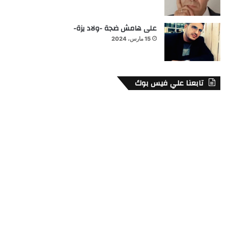
على هامش ضجة -ولاد يزة-
15 مارس، 2024
تابعنا علي فيس بوك