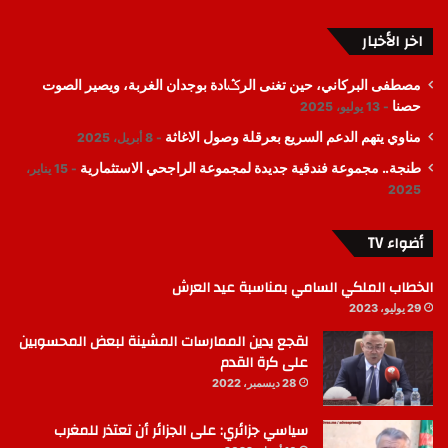
اخر الأخبار
مصطفى البركاني، حين تغنى الرݣادة بوجدان الغربة، ويصير الصوت
حصنا
13 يوليو، 2025
مناوي يتهم الدعم السريع بعرقلة وصول الاغاثة
8 أبريل، 2025
طنجة.. مجموعة فندقية جديدة لمجموعة الراجحي الاستثمارية
15 يناير،
2025
أضواء TV
الخطاب الملكي السامي بمناسبة عيد العرش
29 يوليو، 2023
لقجع يدين الممارسات المشينة لبعض المحسوبين
على كرة القدم
28 ديسمبر، 2022
سياسي جزائري: على الجزائر أن تعتذر للمغرب