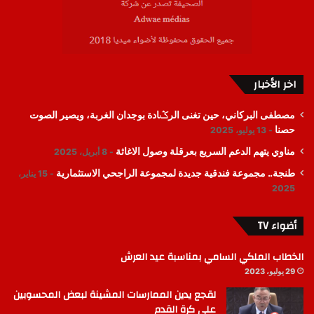
اخر الأخبار
مصطفى البركاني، حين تغنى الرݣادة بوجدان الغربة، ويصير الصوت
حصنا
13 يوليو، 2025
مناوي يتهم الدعم السريع بعرقلة وصول الاغاثة
8 أبريل، 2025
طنجة.. مجموعة فندقية جديدة لمجموعة الراجحي الاستثمارية
15 يناير،
2025
أضواء TV
الخطاب الملكي السامي بمناسبة عيد العرش
29 يوليو، 2023
لقجع يدين الممارسات المشينة لبعض المحسوبين
على كرة القدم