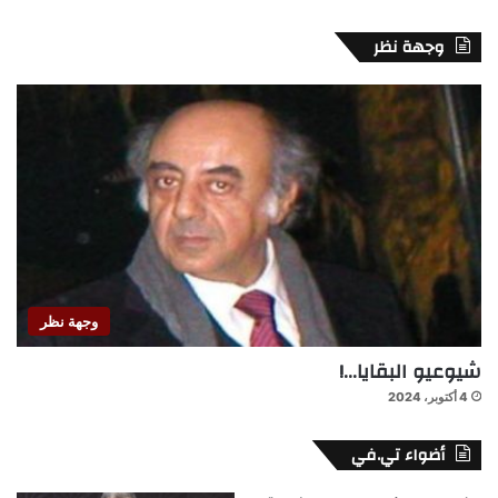
وجهة نظر
وجهة نظر
شيوعيو البقايا…!
4 أكتوبر، 2024
أضواء تي.في