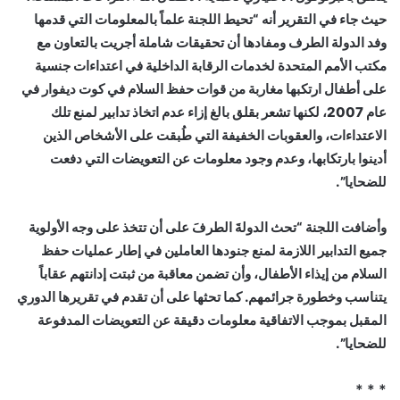
حيث جاء في التقرير أنه “تحيط اللجنة علماً بالمعلومات التي قدمها
وفد الدولة الطرف ومفادها أن تحقيقات شاملة أجريت بالتعاون مع
مكتب الأمم المتحدة لخدمات الرقابة الداخلية في اعتداءات جنسية
على أطفال ارتكبها مغاربة من قوات حفظ السلام في كوت ديفوار في
عام 2007، لكنها تشعر بقلق بالغ إزاء عدم اتخاذ تدابير لمنع تلك
الاعتداءات، والعقوبات الخفيفة التي طُبقت على الأشخاص الذين
أدينوا بارتكابها، وعدم وجود معلومات عن التعويضات التي دفعت
للضحايا”.
وأضافت اللجنة “تحث الدولةَ الطرفَ على أن تتخذ على وجه الأولوية
جميع التدابير اللازمة لمنع جنودها العاملين في إطار عمليات حفظ
السلام من إيذاء الأطفال، وأن تضمن معاقبة من ثبتت إدانتهم عقاباً
يتناسب وخطورة جرائمهم. كما تحثها على أن تقدم في تقريرها الدوري
المقبل بموجب الاتفاقية معلومات دقيقة عن التعويضات المدفوعة
للضحايا”.
* * *