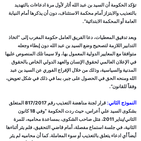
تؤكد الحكومة أن السيد بن عبد الله أثار لأول مرة ادعاءات بالتهديد
بالتعذيب والابتزاز أمام محكمة الاستئناف، دون أن يذكرها أمام النيابة
العامة أو المحكمة الابتدائية”.
وبعد تدقيق المعطيات، دعا الفريق العامل حكومة المغرب إلى “اتخاذ
التدابير اللازمة لتصحيح وضع السيد بن عبد الله دون إبطاء وجعله
متوافقا مع المعايير الدولية المعمول بها، ولا سيما تلك المنصوص عليها
في الإعلان العالمي لحقوق الإنسان والعهد الدولي الخاص بالحقوق
المدنية والسياسية، وذلك من خلال الإفراج الفوري عن السيد بن عبد
الله ومنحه الحق في الحصول على جبر، بما في ذلك في شكل تعويض،
وفقاً للقانون”.
النموذج الثاني:
قرار لجنة مناهضة التعذيب رقم 817/2017 المتعلق
بشكوى السيد علي أعراس، حيث ردت الحكومة “وفي 18 كانون
الثاني/يناير 2011، مَثل صاحب الشكوى، بمساعدة محاميه، للمرة
الثانية، في جلسة استماع مفصلة، أمام قاضي التحقيق، فلم يثر أثناءها
أيضاً أي ادعاء يتعلق بالتعذيب أو سوء المعاملة. كما أن محاميه لم يثر