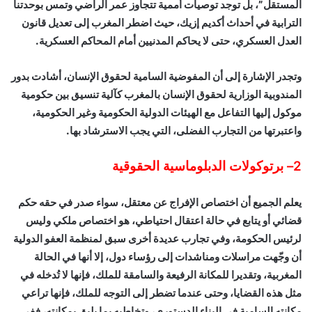
المستقل”، بل توجد توصيات أممية تتجاوز عمر الراضي وتمس بوحدتنا
الترابية في أحداث أكديم إزيك، حيث اضطر المغرب إلى تعديل قانون
العدل العسكري، حتى لا يحاكم المدنيين أمام المحاكم العسكرية.
وتجدر الإشارة إلى أن المفوضية السامية لحقوق الإنسان، أشادت بدور
المندوبية الوزارية لحقوق الإنسان بالمغرب كآلية تنسيق بين حكومية
موكول إليها التفاعل مع الهيئات الدولية الحكومية وغير الحكومية،
واعتبرتها من التجارب الفضلى، التي يجب الاسترشاد بها.
2
– برتوكولات الدبلوماسية الحقوقية
يعلم الجميع أن اختصاص الإفراج عن معتقل، سواء صدر في حقه حكم
قضائي أو يتابع في حالة اعتقال احتياطي، هو اختصاص ملكي وليس
لرئيس الحكومة، وفي تجارب عديدة أخرى سبق لمنظمة العفو الدولية
أن وجّهت مراسلات ومناشدات إلى رؤساء دول، إلا أنها في الحالة
المغربية، وتقديرا للمكانة الرفيعة والسامقة للملك، فإنها لا تُدخله في
مثل هذه القضايا، وحتى عندما تضطر إلى التوجه للملك، فإنها تراعي
مكانته السامية في البناء الدستوري، وتخاطبه بما يليق بمكانته، ففي