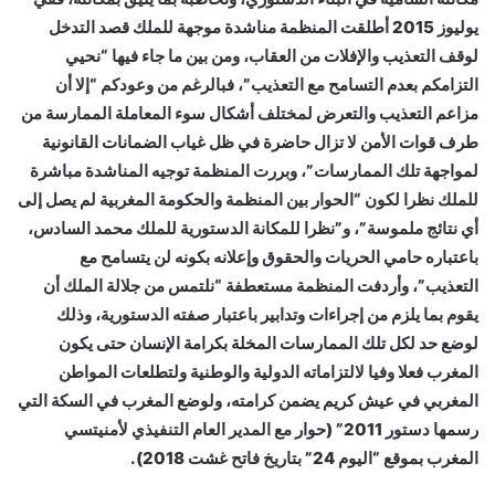
يوليوز 2015 أطلقت المنظمة مناشدة موجهة للملك قصد التدخل
لوقف التعذيب والإفلات من العقاب، ومن بين ما جاء فيها “نحيي
التزامكم بعدم التسامح مع التعذيب”، فبالرغم من وعودكم “إلا أن
مزاعم التعذيب والتعرض لمختلف أشكال سوء المعاملة الممارسة من
طرف قوات الأمن لا تزال حاضرة في ظل غياب الضمانات القانونية
لمواجهة تلك الممارسات”، وبررت المنظمة توجيه المناشدة مباشرة
للملك نظرا لكون “الحوار بين المنظمة والحكومة المغربية لم يصل إلى
أي نتائج ملموسة”، و”نظرا للمكانة الدستورية للملك محمد السادس،
باعتباره حامي الحريات والحقوق وإعلانه بكونه لن يتسامح مع
التعذيب”، وأردفت المنظمة مستعطفة “نلتمس من جلالة الملك أن
يقوم بما يلزم من إجراءات وتدابير باعتبار صفته الدستورية، وذلك
لوضع حد لكل تلك الممارسات المخلة بكرامة الإنسان حتى يكون
المغرب فعلا وفيا لالتزاماته الدولية والوطنية ولتطلعات المواطن
المغربي في عيش كريم يضمن كرامته، ولوضع المغرب في السكة التي
رسمها دستور 2011” (حوار مع المدير العام التنفيذي لأمنيتسي
المغرب بموقع “اليوم 24” بتاريخ فاتح غشت 2018).