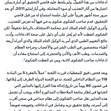
ادعاءات من هذا القبيلً، ولم يلحظ عليه قاضي التحقيق أي أمارة يمكن
اعتبارها من آثار التعذيب أو سوء المعاملة. وفي أيار/مايو 2011، أي بعد
مرور ستة أشهر تقريباً على أول جلسة استماع له من قبل قاضي
التحقيق، قدم صاحب الشكوى شكوى يدعي فيها أنه تعرض للتعذيب.
وأجرى الوكيل العام للملك لدى محكمة الاستئناف بالرباط تحقيقاً، لكن
الشكوى حُفظت لأنه لم يُعثر على أي دليل على صحة الادعاءات. وأدت
نتائج التقييم الطبي الذي أمر به الوكيل العام للملك والذي أجراه أربعة
أطباء متخصصين في الطب الشرعي والأعصاب وجراحة العظام
والصدمات، وطب الأنف والأذن والحنجرة، إلى استنتاج مفاده أن
ادعاءات صاحب الشكوى كاذبة، ومن ثم حُفظت الشكوى”.
وبعد فحص دقيق للمعطيات قررت اللجنة “عملاً بالفقرة 5 من المادة
118 من النظام الداخلي للجنة، تدعو اللجنة الدولة الطرف إلى إبلاغها،
في غضون 90 يوماً من تاريخ إحالة هذا القرار إليها بالتدابير التي
اتخذتها في إطار متابعة الملاحظات المذكورة أعلاه. ويجب أن تشمل
هذه التدابير نقل صاحب الشكوى إلى نظام جماعي في سجن أقرب
إلى أسرته، وفتح تحقيق نزيه وشامل في ادعاءاته، وتعويضه تعويضاً