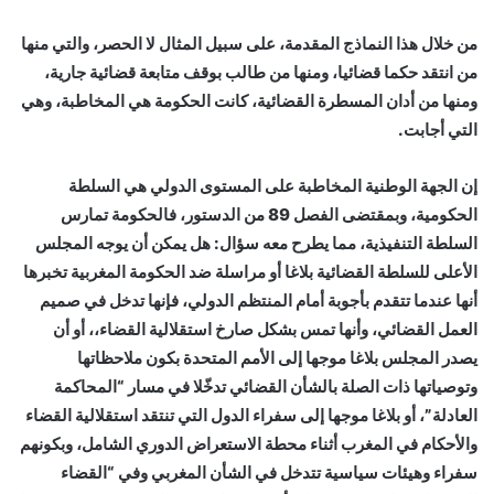
من خلال هذا النماذج المقدمة، على سبيل المثال لا الحصر، والتي منها
من انتقد حكما قضائيا، ومنها من طالب بوقف متابعة قضائية جارية،
ومنها من أدان المسطرة القضائية، كانت الحكومة هي المخاطبة، وهي
التي أجابت.
إن الجهة الوطنية المخاطبة على المستوى الدولي هي السلطة
الحكومية، وبمقتضى الفصل 89 من الدستور، فالحكومة تمارس
السلطة التنفيذية، مما يطرح معه سؤال: هل يمكن أن يوجه المجلس
الأعلى للسلطة القضائية بلاغا أو مراسلة ضد الحكومة المغربية تخبرها
أنها عندما تتقدم بأجوبة أمام المنتظم الدولي، فإنها تدخل في صميم
العمل القضائي، وأنها تمس بشكل صارخ استقلالية القضاء،، أو أن
يصدر المجلس بلاغا موجها إلى الأمم المتحدة بكون ملاحظاتها
وتوصياتها ذات الصلة بالشأن القضائي تدخّلا في مسار “المحاكمة
العادلة”، أو بلاغا موجها إلى سفراء الدول التي تنتقد استقلالية القضاء
والأحكام في المغرب أثناء محطة الاستعراض الدوري الشامل، وبكونهم
سفراء وهيئات سياسية تتدخل في الشأن المغربي وفي “القضاء