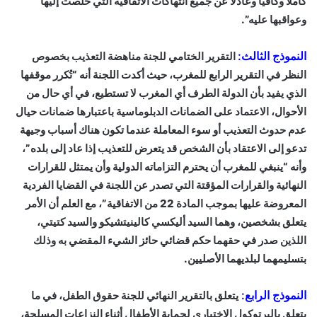
كاملاً وكافياً وعادلاً عن جميع انتهاكات الاتفاقية التي خلصت إليها
وعواقبها عليه”.
النموذج الثالث:
التقرير الختامي للجنة مناهضة التعذيب بخصوص
النظر في التقرير الرابع للمغرب، حيث أكدت اللجنة أنه “تُكرر موقفها
الذي يفيد بأن الدولة الطرف أي المغرب لا تستطيع، في أي حال من
الأحوال، الاعتماد على الضمانات الدبلوماسية باعتبارها ضمانات حيال
عدم حدوث التعذيب أو سوء المعاملة عندما تكون هناك أسباب وجيهة
تدعو إلى الاعتقاد بأن الشخص قد يتعرض للتعذيب إذا عاد إلى بلده”،
وأنه “ينبغي للمغرب أن يحترم التزاماته الدولية وأن يمتثل للقرارات
النهائية والقرارات المؤقتة التي تصدر عن اللجنة في القضايا الفردية
المعروضة عليها بموجب المادة 22 من الاتفاقية”، مع العلم أن الأمر
يتعلق بشخصين، وهما السيد أليكسي كالينيتشيكو والسيد كتيتي،
اللذين صدر في حقهما حكم قضائي حائز الشيء المقضي به وذلك
بتسليمهما لبلديهما الأصليين.
النموذج الرابع:
يتعلق بالتقرير النهائي للجنة حقوق الطفل، في ما
يتعلق بالبرتوكول الاختياري لحماية الأطفال أثناء النزاعات المسلحة،