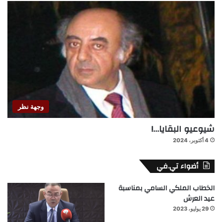
وجهة نظر
شيوعيو البقايا…!
4 أكتوبر، 2024
أضواء تي.في
الخطاب الملكي السامي بمناسبة
عيد العرش
29 يوليو، 2023