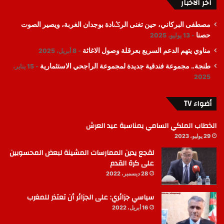
اخر الأخبار
مصطفى البركاني، حين تغنى الرݣادة بوجدان الغربة، ويصير الصوت
حصنا
13 يوليو، 2025
مناوي يتهم الدعم السريع بعرقلة وصول الاغاثة
8 أبريل، 2025
طنجة.. مجموعة فندقية جديدة لمجموعة الراجحي الاستثمارية
15 يناير،
2025
أضواء TV
الخطاب الملكي السامي بمناسبة عيد العرش
29 يوليو، 2023
لقجع يدين الممارسات المشينة لبعض المحسوبين
على كرة القدم
28 ديسمبر، 2022
سياسي جزائري: على الجزائر أن تعتذر للمغرب
16 أبريل، 2022