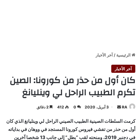
الرئيسية
/
آخر الأخبار
آخر الأخبار
كان أول من حذر من كورونا: الصين
تكرم الطبيب الراحل لي وينليانغ
أرسل
RA
3 أبريل، 2020
0
412
2 دقائق
بريدا
كرمت السلطات الصينية الطبيب الصيني الراحل لي وينليانغ الذي كان
إلكترونيا
أول من حذر من تفشي فيروس كورونا المستجد في ووهان في بداياته
في دجنبر 2019، ومنحته لقب “بطل” إلى جانب 13 شخصا آخرين