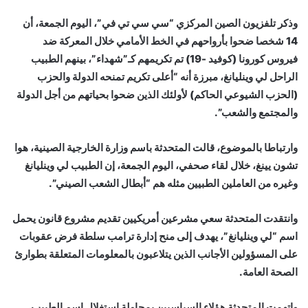
وذكر تلفزيون الصين المركزي “سي سي تي في”، اليوم الجمعة، أن
14 شخصا ضحوا بأرواحهم في الخط الأمامي خلال المعركة ضد
فيروس كورونا (كوفيد -19) تم تكريمهم كـ”شهداء”، بينهم الطبيب
الراحل لي وينليانغ، مبرزة أنه “أعلى تكريم تمنحه الدولة والحزب
(الحزب الشيوعي الحاكم) لأولئك الذين ضحوا بحياتهم من أجل الدولة
والمجتمع والشعب”.
وارتباطا بالموضوع، قالت المتحدثة باسم وزارة الخارجية الصينية، هوا
تشون يينغ، خلال لقاء صحفي، اليوم الجمعة، إن الطبيب لي وينليانغ
وغيره من العاملين الطبيين مثله هم “أبطال الشعب الصيني”.
وانتقدت المتحدثة سعي مشرعين أمريكيين تقديم مشروع قانون يحمل
اسم “لي وينليانغ”، يهدف إلى منح إدارة ترامب سلطة فرض عقوبات
على المسؤولين الأجانب الذين يتلاعبون بالمعلومات المتعلقة بطوارئ
الصحة العامة.
واتهمت المتحدثة هؤلاء السياسيين بمحاولة استغلال اسم الطبيب