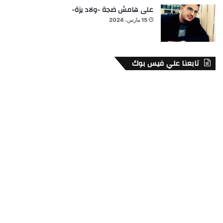
على هامش ضجة -ولاد يزة-
15 مارس، 2024
تابعنا علي فيس بوك