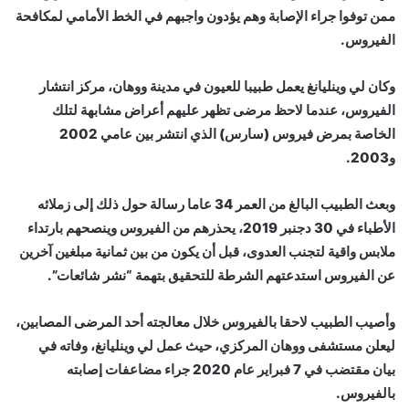
ممن توفوا جراء الإصابة وهم يؤدون واجبهم في الخط الأمامي لمكافحة
الفيروس.
وكان لي وينليانغ يعمل طبيبا للعيون في مدينة ووهان، مركز انتشار
الفيروس، عندما لاحظ مرضى تظهر عليهم أعراض مشابهة لتلك
الخاصة بمرض فيروس (سارس) الذي انتشر بين عامي 2002
و2003.
وبعث الطبيب البالغ من العمر 34 عاما رسالة حول ذلك إلى زملائه
الأطباء في 30 دجنبر 2019، يحذرهم من الفيروس وينصحهم بارتداء
ملابس واقية لتجنب العدوى، قبل أن يكون من بين ثمانية مبلغين آخرين
عن الفيروس استدعتهم الشرطة للتحقيق بتهمة “نشر شائعات”.
وأصيب الطبيب لاحقا بالفيروس خلال معالجته أحد المرضى المصابين،
ليعلن مستشفى ووهان المركزي، حيث عمل لي وينليانغ، وفاته في
بيان مقتضب في 7 فبراير عام 2020 جراء مضاعفات إصابته
بالفيروس.