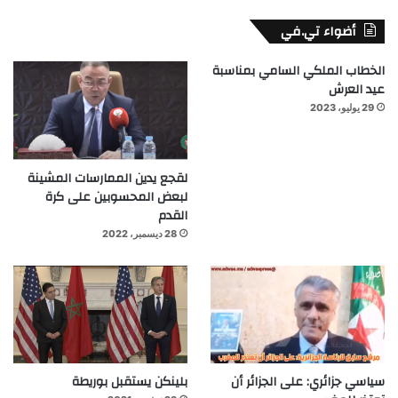
أضواء تي.في
الخطاب الملكي السامي بمناسبة
عيد العرش
29 يوليو، 2023
لقجع يدين الممارسات المشينة
لبعض المحسوبين على كرة
القدم
28 ديسمبر، 2022
سياسي جزائري: على الجزائر أن
بلينكن يستقبل بوريطة