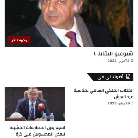
وجهة نظر
شيوعيو البقايا…!
4 أكتوبر، 2024
أضواء تي.في
الخطاب الملكي السامي بمناسبة
عيد العرش
29 يوليو، 2023
لقجع يدين الممارسات المشينة
لبعض المحسوبين على كرة