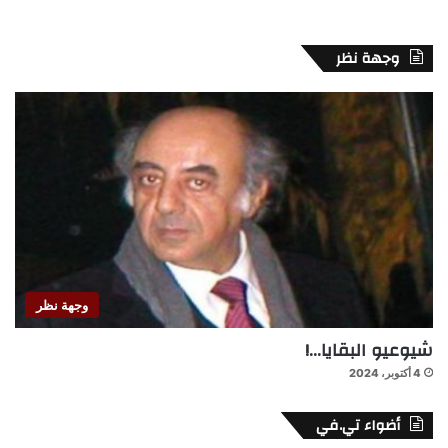
وجهة نظر
وجهة نظر
شيوعيو البقايا…!
4 أكتوبر، 2024
أضواء تي.في