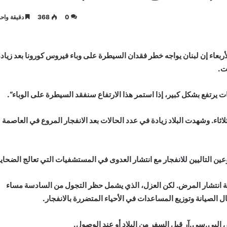
0
368
دقيقة واحد
ربعاء إن لبنان يواجه خطر فقدان السيطرة على وباء فيروس كورونا بعد زياد
ت.
 يرتفع بشكل كبير، إذا استمر هذا الارتفاع سنفقد السيطرة على الوباء“.
دة بكورونا و12 وفاة يوم امس الثلاثاء. وشهدت البلاد زيادة في عدد الحالات بعد الانفجار المروع في العاصمة
 التاليين للانفجار مع انتشار العدوى في المستشفيات التي تعالج الضحايا
 انتشار المرض. لكن العزل، الذي يشمل حظر التجول من السادسة مساء
ل الصيانة وتوزيع المساعدات في الأحياء المتضررة بالانفجار.
لبي.سي.آر قبل السفر من البلاد أو عند الوصول.