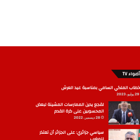
أضواء TV
خطاب الملكي السامي بمناسبة عيد العرش
29 يوليو، 2023
لقجع يدين الممارسات المشينة لبعض
المحسوبين على كرة القدم
28 ديسمبر، 2022
سياسي جزائري: على الجزائر أن تعتذر
للمغرب