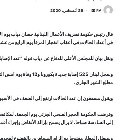
أرسل
RA
26 أغسطس، 2020
بريدا
إلكترونيا
قال رئيس حكومة تصريف الأعمال اللبنانية حسان دياب يوم الأ
في أعداد الحالات في أعقاب انفجار المرفأ يوم الرابع من غش
ونقل بيان للمجلس الأعلى للدفاع عن دياب قوله ”عدد الإصابات
وسجل لبنان 525 إصابة جدي
مطلع الشهر الجاري.
ويقول مسعفون إن عدد الحالات ارتفع إلى الضعف في الأسبوعين
وفرضت الحكومة الحجر الصحي الجزئي يوم الجمعة، لمكافحة
إلى السادسة صباحا، لا يزال يسمح بإزالة الأنقاض وإجراء أعما
وسيظل المطار مفتوحا مع إلزام المسافرين بالخضوع لفحوص ا