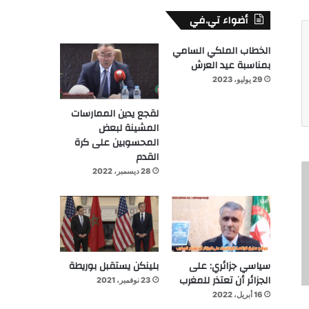
أضواء تي.في
الخطاب الملكي السامي
بمناسبة عيد العرش
29 يوليو، 2023
لقجع يدين الممارسات
المشينة لبعض
المحسوبين على كرة
القدم
28 ديسمبر، 2022
سياسي جزائري: على
بلينكن يستقبل بوريطة
الجزائر أن تعتذر للمغرب
23 نوفمبر، 2021
16 أبريل، 2022