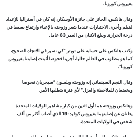
بفيروس كورونا.
وقال هانكس، الحائز على جائزة الأوسكار، إنه كان في أستراليا للإعداد
لفيلم وأجرى الاختبارات عندما شعر وزوجته بالإعياء وارتفاع بسيط في
درجة الحرارة. ويبلغ الاثنان من العمر 63 عاما.
وكتب هانكس على حسابه على تويتر ”كي نسير في الاتجاه الصحيح،
كما هو مطلوب في العالم حاليا، أجرينا فحوصا أثبتت إصابتنا بفيروس
كورونا“.
وقال النجم السينمائي إنه وزوجته ويلسون ”سيجريان فحوصا
ويخضعان للملاحظة والعزل“ لأي فترة يتطلبها الأمر.
وهانكس وزوجته هما أول اثنين من كبار مشاهير الولايات المتحدة
يعلنان عن إصابتهما بفيروس كوفيد-19 الذي أصاب أكثر من ألف
شخص في الولايات المتحدة.