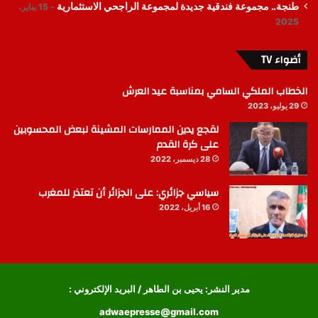
طنجة.. مجموعة فندقية جديدة لمجموعة الراجحي الاستثمارية
15 يناير،
2025
أضواء TV
الخطاب الملكي السامي بمناسبة عيد العرش
29 يوليو، 2023
لقجع يدين الممارسات المشينة لبعض المحسوبين
على كرة القدم
28 ديسمبر، 2022
سياسي جزائري: على الجزائر أن تعتذر للمغرب
16 أبريل، 2022
مدير النشر: يحيى بن الطاهر / البريد الإلكتروني :
adwaepresse@gmail.com