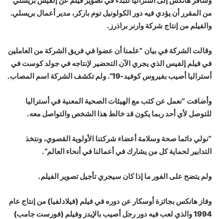
وسافر هانكس إلى أستراليا للبدء في تصوير فيلم عن إلفيس بريسلي
من المقرر أن يؤدي فيه دور الكولونيل توم باركر، مدير أعمال بريسلي.
والفيلم من إنتاج شركة وارنر براذرز.
وقالت الشركة في بيان ”علمنا أن عضوا في فريق الشركة من العاملين
في فيلم إلفيس الذي يجري الآن التحضير لإنتاجه في جولد كوست في
أستراليا أصيب بفيروس كوفيد-19“. ولم تكشف الشركة اسم المصاب.
وأضافت ”نعمل عن كثب مع الهيئات الصحية المعنية في أستراليا
للتوصل لأي أحد ربما يكون قد خالط هذا الشخص والتواصل معه.
”نولي دائما صحة وسلامة أعضاء شركتنا الأولوية القصوي، ونتخذ
التدابير لحماية كل من يشارك في أعمالنا في أنحاء العالم“.
ولم يتضح على الفور ما إذا كان سيجري تأجيل تصوير الفيلم.
وفاز هانكس بجائزة أوسكار عن دوره في فيلم (فيلادلفيا) من إنتاج عام
1994 والذي لعب فيه دور رجل أصيب بالإيدز وفيلم (فورست جامب)