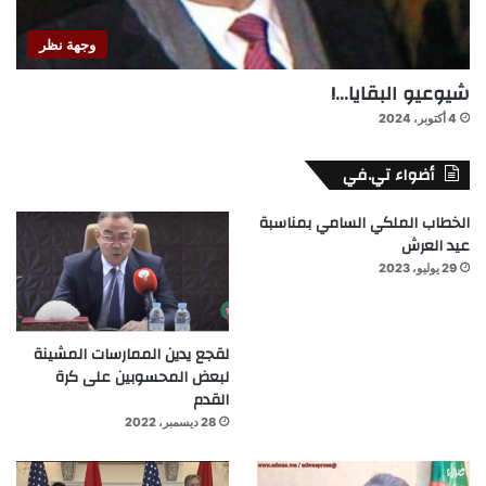
وجهة نظر
شيوعيو البقايا…!
4 أكتوبر، 2024
أضواء تي.في
الخطاب الملكي السامي بمناسبة
عيد العرش
29 يوليو، 2023
لقجع يدين الممارسات المشينة
لبعض المحسوبين على كرة
القدم
28 ديسمبر، 2022