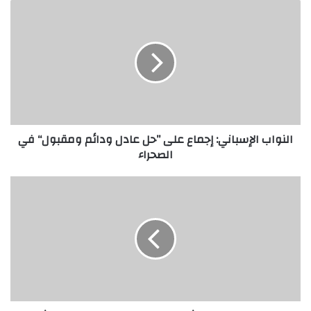
النواب الإسباني: إجماع على ”حل عادل ودائم ومقبول“ في
الصحراء