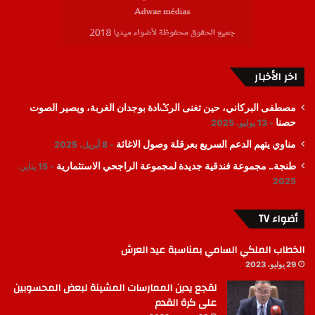
اخر الأخبار
مصطفى البركاني، حين تغنى الرݣادة بوجدان الغربة، ويصير الصوت
حصنا
13 يوليو، 2025
مناوي يتهم الدعم السريع بعرقلة وصول الاغاثة
8 أبريل، 2025
طنجة.. مجموعة فندقية جديدة لمجموعة الراجحي الاستثمارية
15 يناير،
2025
أضواء TV
الخطاب الملكي السامي بمناسبة عيد العرش
29 يوليو، 2023
لقجع يدين الممارسات المشينة لبعض المحسوبين
على كرة القدم