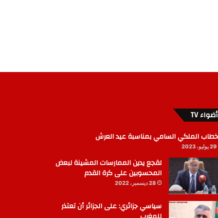
أضواء TV
خطاب الملكي السامي بمناسبة عيد العرش
29 يوليو، 2023
لقجع يدين الممارسات المشينة لبعض
المحسوبين على كرة القدم
28 ديسمبر، 2022
سياسي جزائري: على الجزائر أن تعتذر
للمغرب