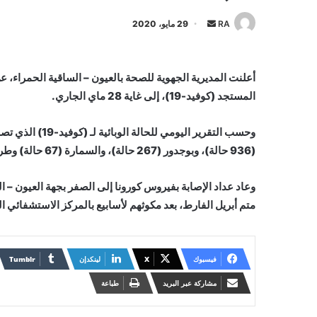
أرسل
RA
29 مايو، 2020
بريدا
إلكترونيا
المستجد (كوفيد-19)، إلى غاية 28 ماي الجاري.
وحسب التقرير الي
(936 حالة)، وبوجدور (267 حالة)، والسمارة (67 حالة) وطرفاية (61 حالة.)
وعاد عداد الإصابة بفيروس كورونا إلى الصفر بجهة العيون – ال
متم أبريل الفارط، بعد مكوثهم لأسابيع بالمركز الاستشفائي 
فيسبوك
X
لينكدإن
مشاركة عبر البريد
طباعة