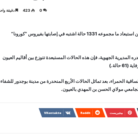
0
423
دقيقة واحد
أعلنت المديرية الجهوية للصحة بالعيون – الساقية الحمراء، عن استبعاد ما مجموعه 1331 حالة اشتبه في إصابتها بفيروس “كورونا”
ومي للحالة الوبائية لـ (كوفيد-19) الذي تصدره المديرية الجهوية، فإن هذه الحالات المستبعدة تتوزع بين أقاليم العيون
ساقية الحمراء، بعد تماثل الحالات الأربع المنحدرة من مدينة بوجدور للشفاء،
الجامعي مولاي الحسن بن المهدي بالعيون.
بينتيريست