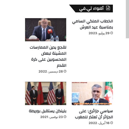
أضواء تي.في
الخطاب الملكي السامي
بمناسبة عيد العرش
29 يوليو، 2023
لقجع يدين الممارسات
المشينة لبعض
المحسوبين على كرة
القدم
28 ديسمبر، 2022
سياسي جزائري: على
بلينكن يستقبل بوريطة
الجزائر أن تعتذر للمغرب
23 نوفمبر، 2021
16 أبريل، 2022