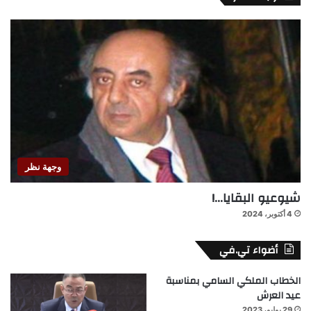
وجهة نظر
شيوعيو البقايا…!
4 أكتوبر، 2024
أضواء تي.في
الخطاب الملكي السامي بمناسبة
عيد العرش
29 يوليو، 2023