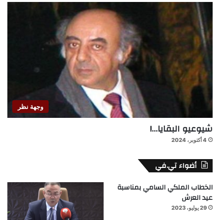
وجهة نظر
شيوعيو البقايا…!
4 أكتوبر، 2024
أضواء تي.في
الخطاب الملكي السامي بمناسبة
عيد العرش
29 يوليو، 2023