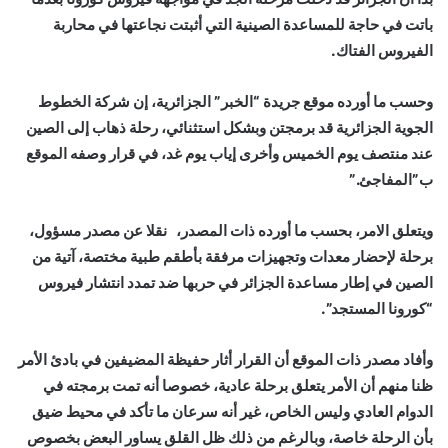
باتت في حاجة للمساعدة الصينية التي أثبتت نجاعتها في محاربة
الفيروس الفتاك.
وحسب ما أورده موقع جريدة “الخبر” الجزائرية، إن شركة الخطوط
الجوية الجزائرية قد برمجتن وبشكل استثنائي، رحلة ذهاب إلى الصين
عند منتصف يوم الخميس وأخرى إياب يوم غد، في قرار وصفه الموقع
ب”المفاجئ.”
ويتعلق الامر، بحسب ما أورده ذات المصدر، نقلا عن مصدر مسؤول،
برحلة لإحضار معدات وتجهيزات مرفقة بأطقم طبية مختصة، آتية من
الصين في إطار مساعدة الجزائر في حربها ضد تمدد انتشار فيروس
“كورونا المستجد”.
وأفاد مصدر ذات الموقع أن القرار أثار حفيظة المضيفين في بادئ الأمر
ظنا منهم أن الأمر يتعلق برحلة عادية، خصوصا أنه تمت برمجته في
الدوام العادي وليس الخاص، غير أنه سرعان ما تأكد في محيط ضيق
بأن الرحلة خاصة، وبالرغم من ذلك ظل القلق يساور البعض بخصوص