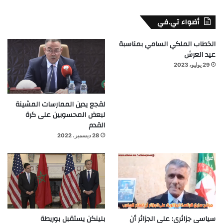
أضواء تي.في
الخطاب الملكي السامي بمناسبة
عيد العرش
29 يوليو، 2023
لقجع يدين الممارسات المشينة
لبعض المحسوبين على كرة
القدم
28 ديسمبر، 2022
سياسي جزائري: على الجزائر أن
بلينكن يستقبل بوريطة