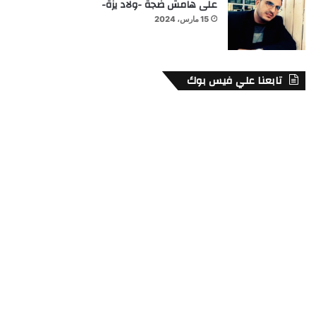
على هامش ضجة -ولاد يزة-
15 مارس، 2024
تابعنا علي فيس بوك