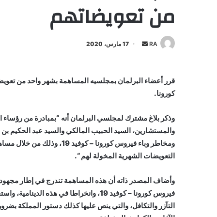
من تعويضاتهم
أرسل
RA
17 مارس، 2020
بريدا
إلكترونيا
قرر أعضاء البرلمان بمجلسيه المساهمة بشهر واحد من تعويضا
كورونا.
وذكر بلاغ مشترك لمجلسي البرلمان أنه “بمبادرة من رؤساء 
والمستشارين، السيد الحبيب المالكي والسيد عبد الحكيم بن 
ومخاطر وباء فيروس كورونا – ك
التعويضات الشهرية المخولة لهم “.
وأضاف المصدر ذاته أن هذه المساهمة تندرج في إطار مجهودات 
فيروس كورونا – كوفيد 19، وانخراطا في هذه
التآزر والتكافل، والتي ينص عليها كذلك دستور المملكة بضرور