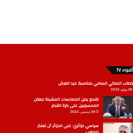
أضواء TV
خطاب الملكي السامي بمناسبة عيد العرش
29 يوليو، 2023
لقجع يدين الممارسات المشينة لبعض
المحسوبين على كرة القدم
28 ديسمبر، 2022
سياسي جزائري: على الجزائر أن تعتذر
للمغرب