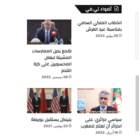
أضواء تي.في
الخطاب الملكي السامي
بمناسبة عيد العرش
29 يوليو، 2023
لقجع يدين الممارسات
المشينة لبعض
المحسوبين على كرة
القدم
28 ديسمبر، 2022
سياسي جزائري: على
بلينكن يستقبل بوريطة
الجزائر أن تعتذر للمغرب
23 نوفمبر، 2021
16 أبريل، 2022