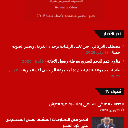
اخر الأخبار
مصطفى البركاني، حين تغنى الرݣادة بوجدان الغربة، ويصير الصوت
حصنا
13 يوليو، 2025
مناوي يتهم الدعم السريع بعرقلة وصول الاغاثة
8 أبريل، 2025
طنجة.. مجموعة فندقية جديدة لمجموعة الراجحي الاستثمارية
15 يناير،
2025
أضواء TV
الخطاب الملكي السامي بمناسبة عيد العرش
29 يوليو، 2023
لقجع يدين الممارسات المشينة لبعض المحسوبين
على كرة القدم