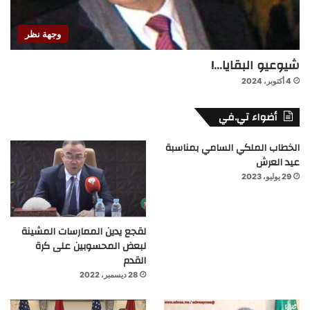
وجهة نظر
شيوعيو البقايا…!
4 أكتوبر، 2024
أضواء تي.في
الخطاب الملكي السامي بمناسبة
عيد العرش
29 يوليو، 2023
لقجع يدين الممارسات المشينة
لبعض المحسوبين على كرة
القدم
28 ديسمبر، 2022