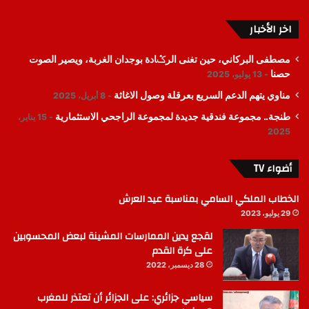
اخر الأخبار
مصطفى البركاني، حين تغنى الرݣادة بوجدان الغربة، ويصير الصوت
حصنا
13 يوليو، 2025
مناوي يتهم الدعم السريع بعرقلة وصول الاغاثة
8 أبريل، 2025
طنجة.. مجموعة فندقية جديدة لمجموعة الراجحي الاستثمارية
15 يناير،
2025
أضواء TV
الخطاب الملكي السامي بمناسبة عيد العرش
29 يوليو، 2023
لقجع يدين الممارسات المشينة لبعض المحسوبين
على كرة القدم
28 ديسمبر، 2022
سياسي جزائري: على الجزائر أن تعتذر للمغرب