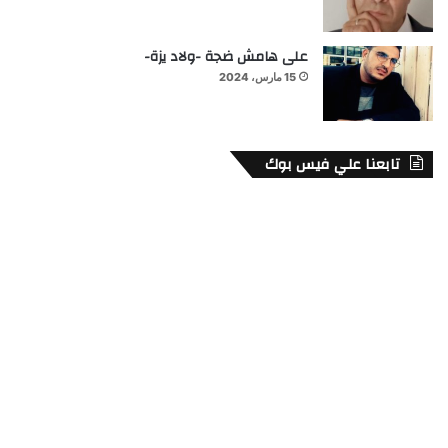
على هامش ضجة -ولاد يزة-
15 مارس، 2024
تابعنا علي فيس بوك