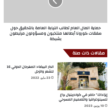
حماية المال العام تطالب النيابة العامة بالتحقيق حول
صفقات كورونا أبطالها منتخبون ومسؤولون مرتبطون
بشبكة
مقالات ذات صلة
الدار البيضاء: المهرجان الدولي 16
للشعر والزجل
23 مايو، 2022
إيزاداك” حاضر في كوادرينيال براغ
للسينوغرافيا والتصميم المسرحي
10 يونيو، 2023