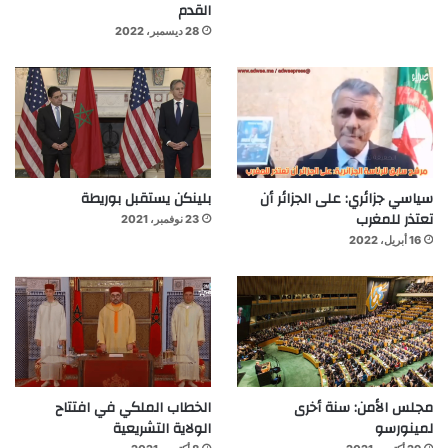
القدم
28 ديسمبر، 2022
سياسي جزائري: على الجزائر أن
بلينكن يستقبل بوريطة
تعتذر للمغرب
23 نوفمبر، 2021
16 أبريل، 2022
مجلس الأمن: سنة أخرى
الخطاب الملكي في افتتاح
لمينورسو
الولاية التشريعية