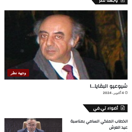
وجهة نظر
وجهة نظر
شيوعيو البقايا…!
4 أكتوبر، 2024
أضواء تي.في
الخطاب الملكي السامي بمناسبة
عيد العرش