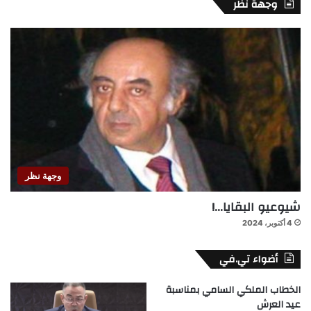
وجهة نظر
وجهة نظر
شيوعيو البقايا…!
4 أكتوبر، 2024
أضواء تي.في
الخطاب الملكي السامي بمناسبة
عيد العرش