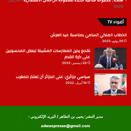
طنجة.. مجموعة فندقية جديدة لمجموعة الراجحي الاستثمارية
15 يناير،
2025
أضواء TV
الخطاب الملكي السامي بمناسبة عيد العرش
29 يوليو، 2023
لقجع يدين الممارسات المشينة لبعض المحسوبين
على كرة القدم
28 ديسمبر، 2022
سياسي جزائري: على الجزائر أن تعتذر للمغرب
16 أبريل، 2022
مدير النشر: يحيى بن الطاهر / البريد الإلكتروني :
adwaepresse@gmail.com