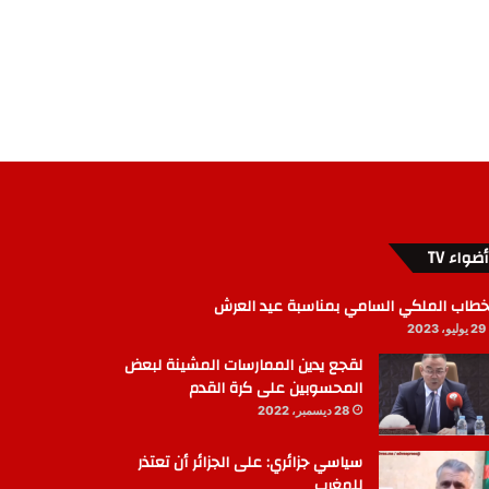
أضواء TV
خطاب الملكي السامي بمناسبة عيد العرش
29 يوليو، 2023
لقجع يدين الممارسات المشينة لبعض
المحسوبين على كرة القدم
28 ديسمبر، 2022
سياسي جزائري: على الجزائر أن تعتذر
للمغرب