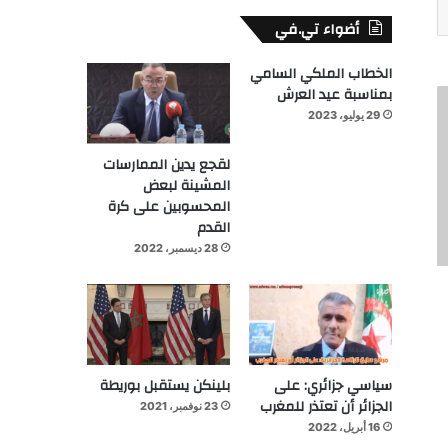
أضواء تي.في
الخطاب الملكي السامي
بمناسبة عيد العرش
29 يوليو، 2023
لقجع يدين الممارسات
المشينة لبعض
المحسوبين على كرة
القدم
28 ديسمبر، 2022
سياسي جزائري: على
بلينكن يستقبل بوريطة
الجزائر أن تعتذر للمغرب
23 نوفمبر، 2021
16 أبريل، 2022