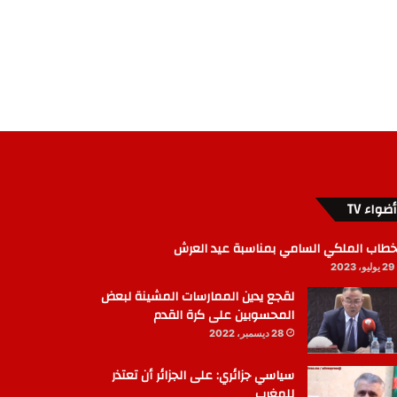
أضواء TV
خطاب الملكي السامي بمناسبة عيد العرش
29 يوليو، 2023
لقجع يدين الممارسات المشينة لبعض
المحسوبين على كرة القدم
28 ديسمبر، 2022
سياسي جزائري: على الجزائر أن تعتذر
للمغرب