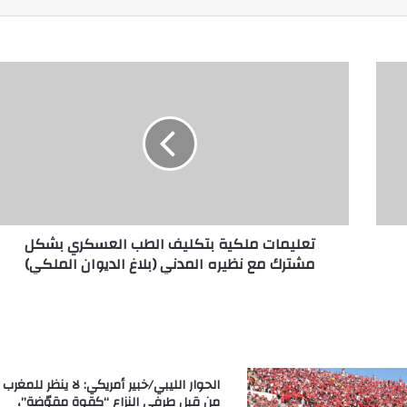
تعليمات ملكية بتكليف الطب العسكري بشكل
مشترك مع نظيره المدني (بلاغ الديوان الملكي)
الحوار الليبي/خبير أمريكي: لا ينظر للمغرب
من قبل طرفي النزاع “كقوة مقوّضة”،