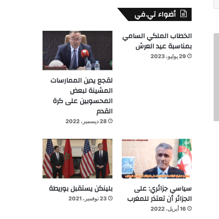
أضواء تي.في
الخطاب الملكي السامي
بمناسبة عيد العرش
29 يوليو، 2023
لقجع يدين الممارسات
المشينة لبعض
المحسوبين على كرة
القدم
28 ديسمبر، 2022
سياسي جزائري: على
بلينكن يستقبل بوريطة
الجزائر أن تعتذر للمغرب
23 نوفمبر، 2021
16 أبريل، 2022