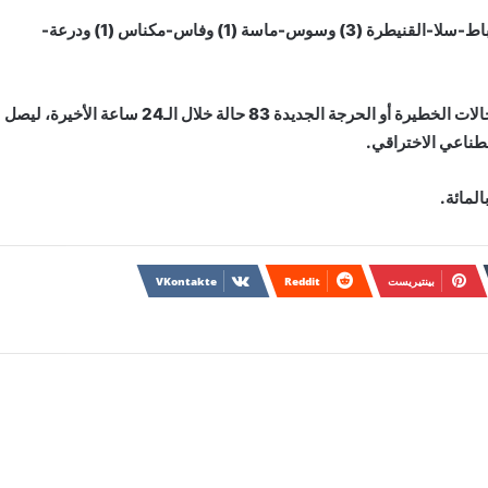
وسجلت حالات الوفاة بجهات الدار البيضاء-سطات (4)، والرباط-سلا-القنيطرة (3) وسوس-ماسة (1) وفاس-مكناس (1) ودرعة-
وبلغ مجموع الحالات النشطة 22 ألف و457، فيما بلغ عدد الحالات الخطيرة أو الحرجة الجديدة 83 حالة خلال الـ24 ساعة الأخيرة، ليصل
بينتيريست