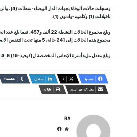
تافيلالت (1) وكلميم-وادنون (1).
مجموع هذه الحالات إلى 241 حالة، 5 منها تحت التنفس الاصطناعي الاختراقي.
وبلغ معدل ملء أسرة الإنعاش المخصصة ل(كوفيد-19) 6، 4 بالمائة.
فيسبوك
X
لينكدإن
مشاركة عبر البريد
طباعة
RA
موقع
فيسبوك
الويب