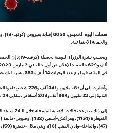
والحماية الاجتماعية.
في المائة، فيما بلغ عدد الوفيات 14 ألف و883 بنسبة فتك تصل الى 1.5 في المائة.
وأشارت إلى أن ثلاثة مل
الثانية إلى 22 مليون و964 ألف و209 أشخاص، مقابل 24 مليون و583 ألف و273 شخص تلقوا الجرعة الأولى.
(47)، والداخلة-وادي الذهب (16)، وبني ملال-خنيفرة (59)، والعيون-الساقية الحمراء (8)، ودرعة-تافيلالت (18)، وكلميم-وادنون (18).