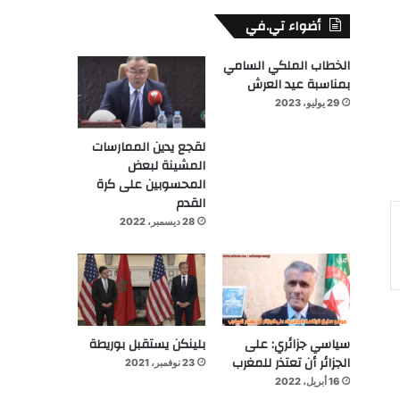
أضواء تي.في
الخطاب الملكي السامي
بمناسبة عيد العرش
29 يوليو، 2023
لقجع يدين الممارسات
المشينة لبعض
المحسوبين على كرة
القدم
28 ديسمبر، 2022
سياسي جزائري: على
بلينكن يستقبل بوريطة
الجزائر أن تعتذر للمغرب
23 نوفمبر، 2021
16 أبريل، 2022