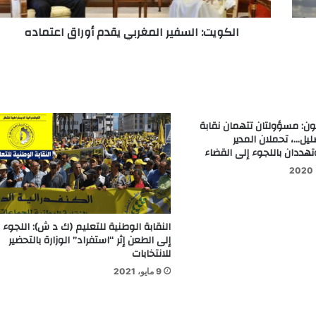
الكويت: السفير المغربي يقدم أوراق اعتماده
ون: مسؤولتان تتهمان نقابة
ليل…، تحملان المدير
هددان باللجوء إلى القضاء
النقابة الوطنية للتعليم (ك د ش): اللجوء
إلى الطعن إثر “استفراد” الوزارة بالتحضير
للانتخابات
9 مايو، 2021