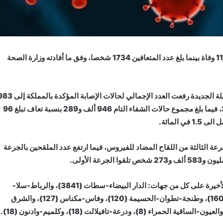
سجلت اليوم الخميس، 6050 إصابة بفيروس (كوفيد-19)، و11 وفاة بينما بلغ عدد المتعافين 1734 شخصا، وفق ما أفادته وزارة الصحة
وبحسب نشرة الوزراة اليومية لحصيلة (كوفيد-19)، إن الحصيلة الجديدة رفعت العدد الإجمالي لحالات الإصابة المؤ
ألف و629 حالة منذ الإعلان عن أول حالة في 2 مارس 2020، فيما بلغ مجموع حالات الشفاء التام 946 ألف و289 بنسبة تعاف تبلغ 96
ايين و341 ألف و726 شخص تلقوا الجرعة الثالثة من اللقاح المضاد للفيروس، فيما ارتفع عدد الملقحين بالجرعة
إلى ذلك، توزعت حالات الإصابة المسجلة خلال الـ24 ساعة الأخيرة على كل من جهات: الدار البيضاء-سطات (3841)، والرباط-سلا-
القنيطرة (1154)، ومراكش-آسفي (482)، وسوس-ماسة (160)، وطنجة-تطوان-الحسيمة (120)، وفاس-مكناس (127)، والشرق