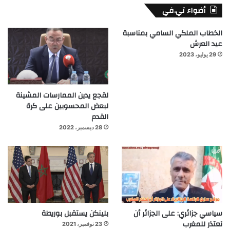
أضواء تي.في
الخطاب الملكي السامي بمناسبة
عيد العرش
29 يوليو، 2023
لقجع يدين الممارسات المشينة
لبعض المحسوبين على كرة
القدم
28 ديسمبر، 2022
سياسي جزائري: على الجزائر أن
بلينكن يستقبل بوريطة
تعتذر للمغرب
23 نوفمبر، 2021