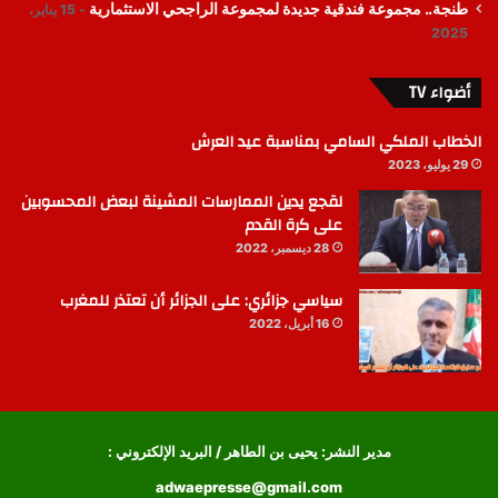
طنجة.. مجموعة فندقية جديدة لمجموعة الراجحي الاستثمارية
15 يناير،
2025
أضواء TV
الخطاب الملكي السامي بمناسبة عيد العرش
29 يوليو، 2023
لقجع يدين الممارسات المشينة لبعض المحسوبين
على كرة القدم
28 ديسمبر، 2022
سياسي جزائري: على الجزائر أن تعتذر للمغرب
16 أبريل، 2022
مدير النشر: يحيى بن الطاهر / البريد الإلكتروني :
adwaepresse@gmail.com