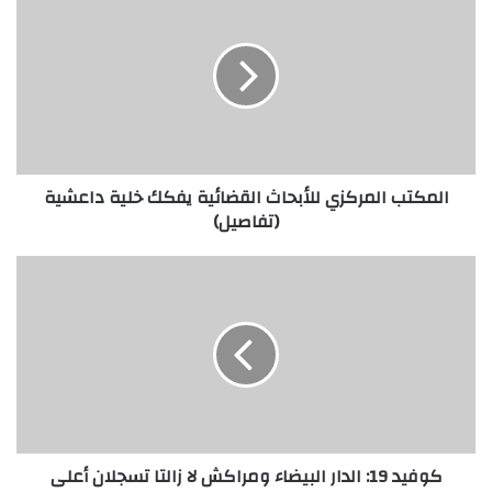
المكتب المركزي للأبحاث القضائية يفكك خلية داعشية
(تفاصيل)
كوفيد 19: الدار البيضاء ومراكش لا زالتا تسجلان أعلى