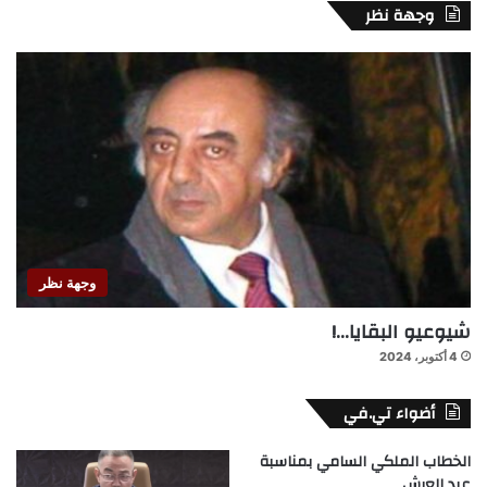
وجهة نظر
وجهة نظر
شيوعيو البقايا…!
4 أكتوبر، 2024
أضواء تي.في
الخطاب الملكي السامي بمناسبة
عيد العرش